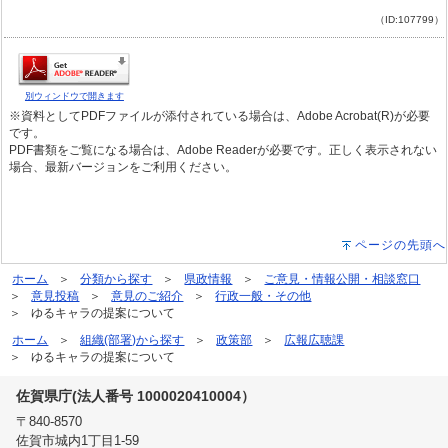
（ID:107799）
別ウィンドウで開きます
※資料としてPDFファイルが添付されている場合は、Adobe Acrobat(R)が必要
です。
PDF書類をご覧になる場合は、Adobe Readerが必要です。正しく表示されない
場合、最新バージョンをご利用ください。
ページの先頭へ
ホーム
分類から探す
県政情報
ご意見・情報公開・相談窓口
意見投稿
意見のご紹介
行政一般・その他
ゆるキャラの提案について
ホーム
組織(部署)から探す
政策部
広報広聴課
ゆるキャラの提案について
佐賀県庁(法人番号 1000020410004）
〒840-8570
佐賀市城内1丁目1-59