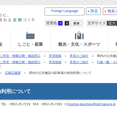
Foreign Language
防災
救急
背景色
文字サイズ
祉
しごと・産業
観光・文化・スポーツ
ご意見・情報公開・相談窓口
意見投稿
意見のご紹介
県内の公共施
ご意見・情報公開・相談窓口
意見投稿
意見のご紹介
行政一般・そ
て
広報広聴課
県内の公共施設の駐車場の有効利用について
効利用について
TEL：0952-25-7219
FAX：0952-25-7263
kouhou-kouchou@pref.saga.lg.jp