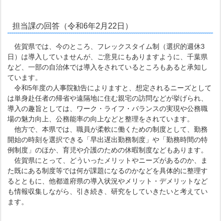
担当課の回答（令和6年2月22日）
佐賀県では、今のところ、フレックスタイム制（選択的週休3
日）は導入していませんが、ご意見にもありますように、千葉県
など、一部の自治体では導入をされているところもあると承知し
ています。
令和5年度の人事院勧告によりますと、想定されるニーズとして
は単身赴任者の帰省や遠隔地に住む親宅の訪問などが挙げられ、
導入の趣旨としては、ワーク・ライフ・バランスの実現や公務職
場の魅力向上、公務能率の向上などと整理をされています。
他方で、本県では、職員が柔軟に働くための制度として、勤務
開始の時刻を選択できる「早出遅出勤務制度」や「勤務時間の特
例制度」のほか、育児や介護のための休暇制度などもあります。
佐賀県にとって、どういったメリットやニーズがあるのか、ま
た既にある制度等では何が課題になるのかなどを具体的に整理す
るとともに、他都道府県の導入状況やメリット・デメリットなど
も情報収集しながら、引き続き、研究をしていきたいと考えてい
ます。