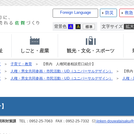
Foreign Language
防災
救急
背景色
文字サイズ
祉
しごと・産業
観光・文化・スポーツ
て
子育て・教育
【県内 人権関連相談窓口紹介】
て
人権・男女共同参画・市民活動・UD（ユニバーサルデザイン）
【県内
て
人権・男女共同参画・市民活動・UD（ユニバーサルデザイン）
人権・
介】
同和対策課
TEL：0952-25-7063
FAX：0952-25-7332
jinken-douwataisaku@pr