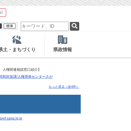
検
索
キ
ー
ワ
県土・まちづくり
県政情報
ー
ド
 人権関連相談窓口紹介】
同和対策課/人権啓発センターさが
もっと見る（全4件）
ef.saga.lg.jp