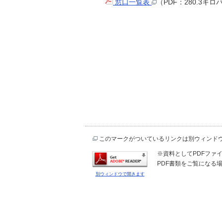
窓口一覧表
（PDF：280.3キロ
このマークがついているリンクは別ウィンド
※資料としてPDFファイル
PDF書類をご覧になる場
別ウィンドウで開きます