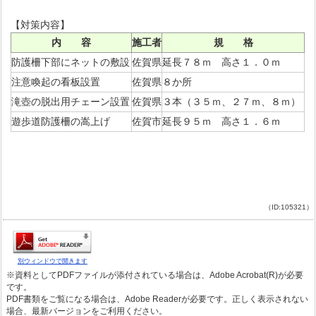
【対策内容】
内 容
施工者
規 格
防護柵下部にネットの敷設
佐賀県
延長７８ｍ 高さ１．０ｍ
注意喚起の看板設置
佐賀県
８か所
滝壺の脱出用チェーン設置
佐賀県
３本（３５ｍ、２７ｍ、８ｍ）
遊歩道防護柵の嵩上げ
佐賀市
延長９５ｍ 高さ１．６ｍ
（ID:105321）
別ウィンドウで開きます
※資料としてPDFファイルが添付されている場合は、Adobe Acrobat(R)が必要
です。
PDF書類をご覧になる場合は、Adobe Readerが必要です。正しく表示されない
場合、最新バージョンをご利用ください。