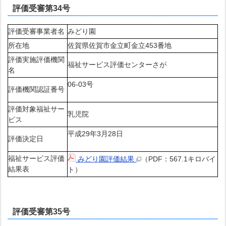
評価受審第34号
評価受審事業者名
みどり園
所在地
佐賀県佐賀市金立町金立453番地
評価実施評価機関
福祉サービス評価センターさが
名
06-03号
評価機関認証番号
評価対象福祉サー
乳児院
ビス
平成29年3月28日
評価決定日
福祉サービス評価
みどり園評価結果
（PDF：567.1キロバイ
結果表
ト）
評価受審第35号