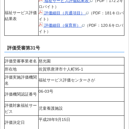
福祉サービス評価結果表
（PDF：172.2キ
ロバイト）
福祉サービス評価
評価細目（共通項目）
（PDF：181キロバ
結果表
イト）
評価細目（保育所）
（PDF：120.6キロバ
イト）
評価受審第31号
評価受審事業者名
慈光園
所在地
佐賀県唐津市十人町95-1
評価実施評価機関
福祉サービス評価センターさが
名
06-03号
評価機関認証番号
評価対象福祉サー
児童養護施設
ビス
平成28年9月15日
評価決定日