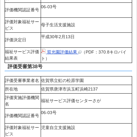
06-03号
評価機関認証番号
評価対象福祉サー
母子生活支援施設
ビス
平成30年2月13日
評価決定日
福祉サービス評価
双光園評価結果
（PDF：370.8キロバイ
結果表
ト）
評価受審第38号
評価受審事業者名
佐賀県立虹の松原学園
所在地
佐賀県唐津市浜玉町浜崎2137
評価実施評価機関
福祉サービス評価センターさが
名
06-03号
評価機関認証番号
評価対象福祉サー
児童自立支援施設
ビス