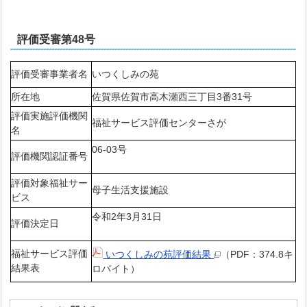
評価受審第48号
評価受審事業者名
いつくしみの苑
所在地
佐賀県佐賀市高木瀬西三丁目3番31号
評価実施評価機関
福祉サービス評価センターさが
名
06-03号
評価機関認証番号
評価対象福祉サー
母子生活支援施設
ビス
令和2年3月31日
評価決定日
福祉サービス評価
いつくしみの苑評価結果
（PDF：374.8キ
結果表
ロバイト）