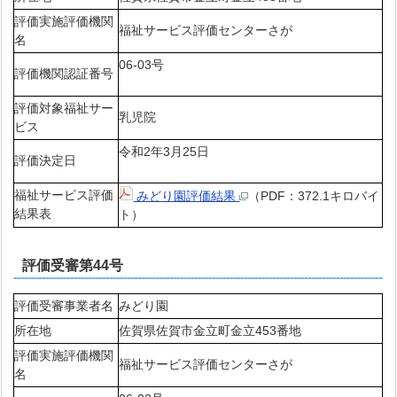
評価実施評価機関
福祉サービス評価センターさが
名
06-03号
評価機関認証番号
評価対象福祉サー
乳児院
ビス
令和2年3月25日
評価決定日
福祉サービス評価
みどり園評価結果
（PDF：372.1キロバイ
結果表
ト）
評価受審第44号
評価受審事業者名
みどり園
所在地
佐賀県佐賀市金立町金立453番地
評価実施評価機関
福祉サービス評価センターさが
名