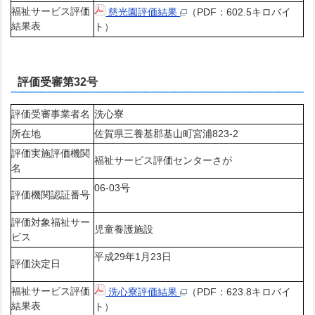
福祉サービス評価
慈光園評価結果
（PDF：602.5キロバイ
結果表
ト）
評価受審第32号
評価受審事業者名
洗心寮
所在地
佐賀県三養基郡基山町宮浦823-2
評価実施評価機関
福祉サービス評価センターさが
名
06-03号
評価機関認証番号
評価対象福祉サー
児童養護施設
ビス
平成29年1月23日
評価決定日
福祉サービス評価
洗心寮評価結果
（PDF：623.8キロバイ
結果表
ト）