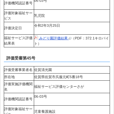
06-03号
評価機関認証番号
評価対象福祉サー
乳児院
ビス
令和2年3月25日
評価決定日
福祉サービス評価
みどり園評価結果
（PDF：372.1キロバイ
結果表
ト）
評価受審第45号
評価受審事業者名
佐賀清光園
所在地
佐賀県佐賀市呉服元町5番18号
評価実施評価機関
福祉サービス評価センターさが
名
06-03号
評価機関認証番号
評価対象福祉サー
児童養護施設