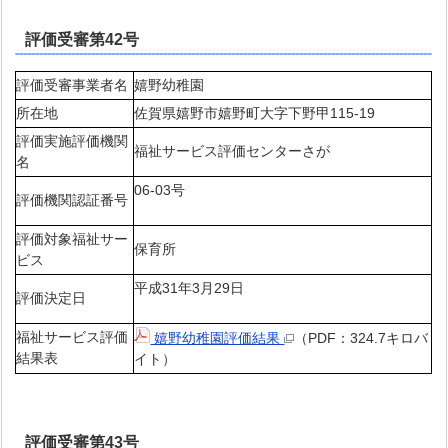
評価受審第42号
評価受審事業者名
嬉野幼稚園
所在地
佐賀県嬉野市嬉野町大字下野甲115-19
評価実施評価機関
福祉サービス評価センターさが
名
06-03号
評価機関認証番号
評価対象福祉サー
保育所
ビス
平成31年3月29日
評価決定日
福祉サービス評価
嬉野幼稚園評価結果
（PDF：324.7キロバ
結果表
イト）
評価受審第43号