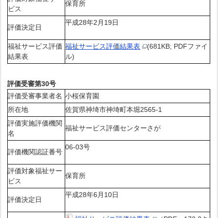
保育所
ビス
平成28年2月19日
評価決定日
福祉サービス評価
福祉サービス評価結果表
(681KB; PDFファイ
結果表
ル)
評価受審第30号
評価受審事業者名
小桜保育園
所在地
佐賀県神埼市神埼町本堀2565-1
評価実施評価機関
福祉サービス評価センターさが
名
06-03号
評価機関認証番号
評価対象福祉サー
保育所
ビス
平成28年6月10日
評価決定日