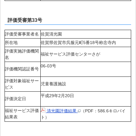
評価受審第33号
評価受審事業者名
佐賀清光園
所在地
佐賀県佐賀市呉服元町5番18号称念寺内
評価実施評価機関
福祉サービス評価センターさが
名
06-03号
評価機関認証番号
評価対象福祉サー
児童養護施設
ビス
平成29年2月20日
評価決定日
福祉サービス評価
清光園評価結果
（PDF：586.6キロバイ
結果表
ト）