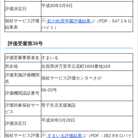
平成30年3月9日
評価決定日
福祉サービス評価
虹の松原学園評価結果
（PDF：547.1キロ
結果表
バイト）
評価受審第39号
評価受審事業者名
すまいる
所在地
佐賀県伊万里市立花町1604番地169
評価実施評価機関
福祉サービス評価センターさが
名
06-03号
評価機関認証番号
評価対象福祉サー
母子生活支援施設
ビス
平成30年3月28日
評価決定日
福祉サービス評価
すまいる評価結果
（PDF：382.9キロバイ