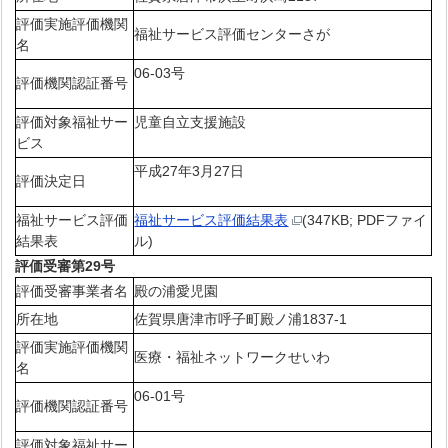
評価実施評価機関
福祉サービス評価センターさが
名
06-03号
評価機関認証番号
評価対象福祉サー
児童自立支援施設
ビス
平成27年3月27日
評価決定日
福祉サービス評価
福祉サービス評価結果表
(347KB; PDFファイ
結果表
ル)
評価受審第29号
評価受審事業者名
殿の浦愛児園
所在地
佐賀県唐津市呼子町殿ノ浦1837-1
評価実施評価機関
医療・福祉ネットワークせいわ
名
06-01号
評価機関認証番号
評価対象福祉サー