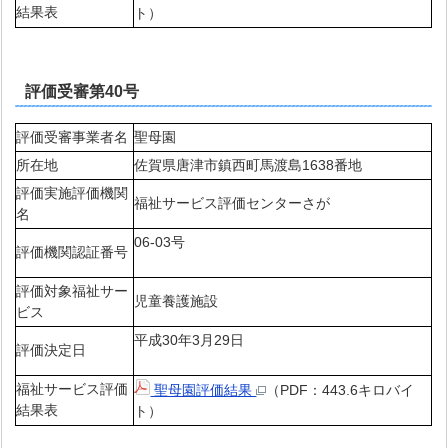
結果表
ト）
評価受審第40号
評価受審事業者名
聖母園
所在地
佐賀県唐津市鎮西町馬渡島1638番地
評価実施評価機関
福祉サービス評価センターさが
名
06-03号
評価機関認証番号
評価対象福祉サー
児童養護施設
ビス
平成30年3月29日
評価決定日
福祉サービス評価
聖母園評価結果
（PDF：443.6キロバイ
結果表
ト）