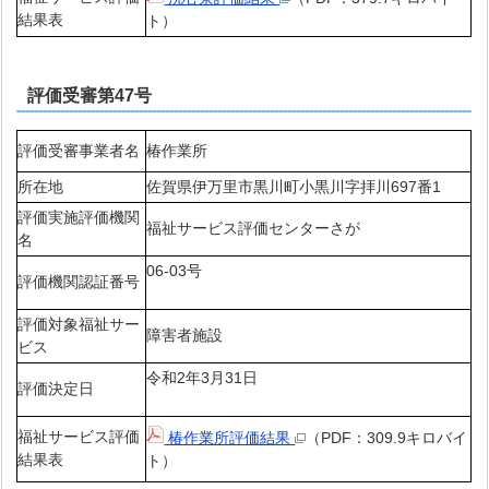
結果表
ト）
評価受審第47号
評価受審事業者名
椿作業所
所在地
佐賀県伊万里市黒川町小黒川字拝川697番1
評価実施評価機関
福祉サービス評価センターさが
名
06-03号
評価機関認証番号
評価対象福祉サー
障害者施設
ビス
令和2年3月31日
評価決定日
福祉サービス評価
椿作業所評価結果
（PDF：309.9キロバイ
結果表
ト）