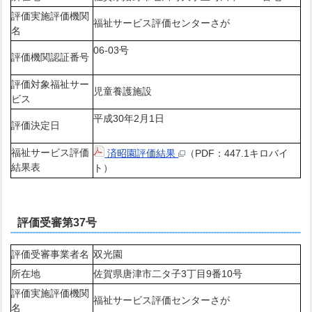
評価実施評価機関
福祉サービス評価センターさが
名
06-03号
評価機関認証番号
評価対象福祉サー
児童養護施設
ビス
平成30年2月1日
評価決定日
福祉サービス評価
済昭園評価結果
（PDF：447.1キロバイ
結果表
ト）
評価受審第37号
評価受審事業者名
双光園
所在地
佐賀県唐津市二タ子3丁目9番10号
評価実施評価機関
福祉サービス評価センターさが
名