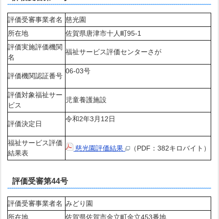
評価受審事業者名
慈光園
所在地
佐賀県唐津市十人町95-1
評価実施評価機関
福祉サービス評価センターさが
名
06-03号
評価機関認証番号
評価対象福祉サー
児童養護施設
ビス
令和2年3月12日
評価決定日
福祉サービス評価
慈光園評価結果
（PDF：382キロバイト）
結果表
評価受審第44号
評価受審事業者名
みどり園
所在地
佐賀県佐賀市金立町金立453番地