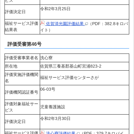
ビス
令和2年3月25日
評価決定日
福祉サービス評価
佐賀清光園評価結果
（PDF：382.8キロバ
結果表
イト）
評価受審第46号
評価受審事業者名
洗心寮
所在地
佐賀県三養基郡基山町宮浦823-2
評価実施評価機関
福祉サービス評価センターさが
名
06-03号
評価機関認証番号
評価対象福祉サー
児童養護施設
ビス
令和2年3月30日
評価決定日
福祉サービス評価
洗心寮評価結果
（PDF：379.7キロバイ