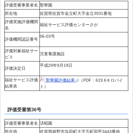
評価受審事業者名
聖華園
所在地
佐賀県佐賀市金立町大字金立3931番地
評価実施評価機関
福祉サービス評価センターさが
名
06-03号
評価機関認証番号
評価対象福祉サー
児童養護施設
ビス
平成29年9月19日
評価決定日
福祉サービス評価
聖華園評価結果
（PDF：619.6キロバイ
結果表
ト）
評価受審第36号
評価受審事業者名
済昭園
所在地
佐賀県嬉野市塩田町大字五町田甲3443番地