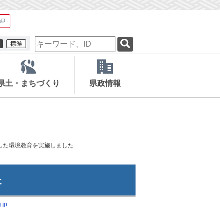
検
索
キ
ー
ワ
県土・まちづくり
県政情報
ー
ド
とした環境教育を実施しました
た
.jp