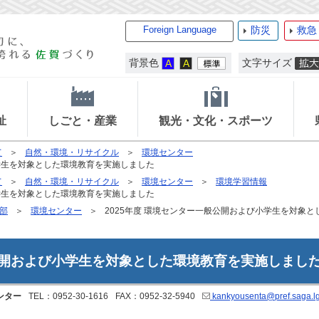
Foreign Language
防災
救急
背景色
文字サイズ
祉
しごと・産業
観光・文化・スポーツ
て
自然・環境・リサイクル
環境センター
小学生を対象とした環境教育を実施しました
て
自然・環境・リサイクル
環境センター
環境学習情報
小学生を対象とした環境教育を実施しました
部
環境センター
2025年度 環境センター一般公開および小学生を対象
般公開および小学生を対象とした環境教育を実施しまし
ンター
TEL：0952-30-1616
FAX：0952-32-5940
kankyousenta@pref.saga.lg