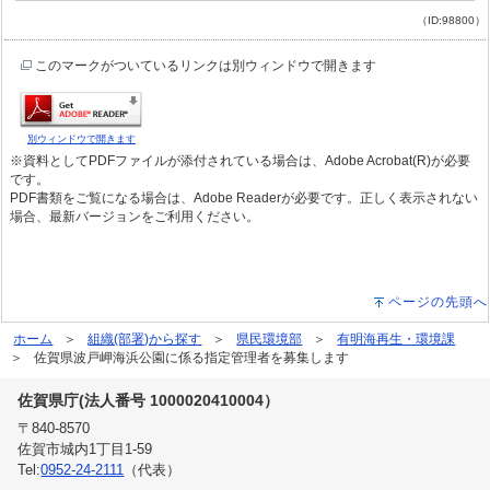
（ID:98800）
このマークがついているリンクは別ウィンドウで開きます
別ウィンドウで開きます
※資料としてPDFファイルが添付されている場合は、Adobe Acrobat(R)が必要
です。
PDF書類をご覧になる場合は、Adobe Readerが必要です。正しく表示されない
場合、最新バージョンをご利用ください。
ページの先頭へ
ホーム
組織(部署)から探す
県民環境部
有明海再生・環境課
佐賀県波戸岬海浜公園に係る指定管理者を募集します
佐賀県庁(法人番号 1000020410004）
〒840-8570
佐賀市城内1丁目1-59
Tel:
0952-24-2111
（代表）