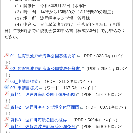
（1）開催日：令和5年9月27日（水曜日）
（2）時 間：14時から15時30分（※1時間30分程度）
（3）場 所：波戸岬キャンプ場 管理棟
（4）申込み：参加希望者の方は、令和5年9月25日（月曜
日）午後5時までに説明会参加申込書（様式第8号）でお申込みく
ださい。
01_佐賀県波戸岬海浜公園募集要項
（PDF：325.9キロバイ
ト）
02_佐賀県波戸岬海浜公園業務仕様書
（PDF：295.1キロバイ
ト）
03_申請書様式
（PDF：211.2キロバイト）
03_申請書様式
（ワード：167.5キロバイト）
資料1：波戸岬海浜公園全体平面図
（PDF：154.7キロバイ
ト）
資料2：波戸岬キャンプ場全体平面図
（PDF：637.1キロバイ
ト）
資料3：波戸岬海浜公園の概要
（PDF：569キロバイト）
資料4：佐賀県波戸岬海浜公園条例
（PDF：559.9キロバイ
ト）