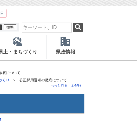
検
索
キ
ー
ワ
県土・まちづくり
県政情報
ー
ド
徹底について
づくり
公正採用選考の徹底について
もっと見る（全4件）
p