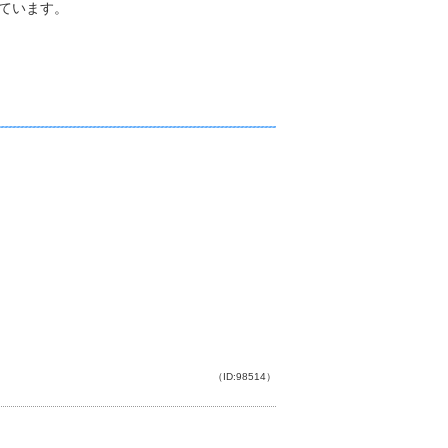
ています。
（ID:98514）