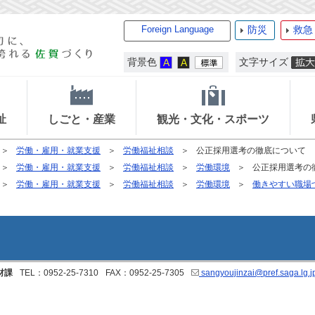
Foreign Language
防災
救急
背景色
文字サイズ
祉
しごと・産業
観光・文化・スポーツ
労働・雇用・就業支援
労働福祉相談
公正採用選考の徹底について
労働・雇用・就業支援
労働福祉相談
労働環境
公正採用選考の
労働・雇用・就業支援
労働福祉相談
労働環境
働きやすい職場
材課
TEL：0952-25-7310
FAX：0952-25-7305
sangyoujinzai@pref.saga.lg.j