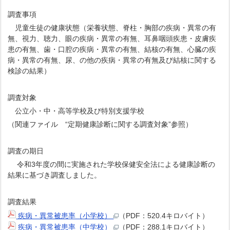
調査事項
児童生徒の健康状態（栄養状態、脊柱・胸部の疾病・異常の有
無、視力、聴力、眼の疾病・異常の有無、耳鼻咽頭疾患・皮膚疾
患の有無、歯・口腔の疾病・異常の有無、結核の有無、心臓の疾
病・異常の有無、尿、の他の疾病・異常の有無及び結核に関する
検診の結果）
調査対象
公立小・中・高等学校及び特別支援学校
（関連ファイル “定期健康診断に関する調査対象”参照）
調査の期日
令和3年度の間に実施された学校保健安全法による健康診断の
結果に基づき調査しました。
調査結果
疾病・異常被患率（小学校）
（PDF：520.4キロバイト）
疾病・異常被患率（中学校）
（PDF：288.1キロバイト）