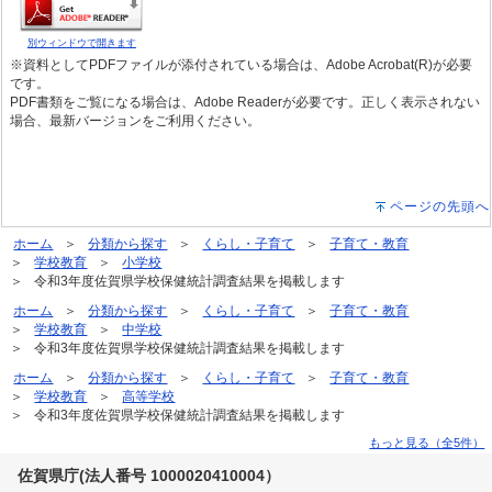
別ウィンドウで開きます
※資料としてPDFファイルが添付されている場合は、Adobe Acrobat(R)が必要
です。
PDF書類をご覧になる場合は、Adobe Readerが必要です。正しく表示されない
場合、最新バージョンをご利用ください。
ページの先頭へ
ホーム
分類から探す
くらし・子育て
子育て・教育
学校教育
小学校
令和3年度佐賀県学校保健統計調査結果を掲載します
ホーム
分類から探す
くらし・子育て
子育て・教育
学校教育
中学校
令和3年度佐賀県学校保健統計調査結果を掲載します
ホーム
分類から探す
くらし・子育て
子育て・教育
学校教育
高等学校
令和3年度佐賀県学校保健統計調査結果を掲載します
もっと見る（全5件）
佐賀県庁(法人番号 1000020410004）