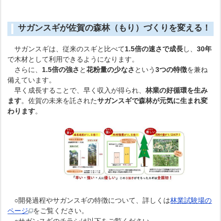
サガンスギが佐賀の森林（もり）づくりを変える！
サガンスギは、従来のスギと比べて
1.5倍の速さで成長
し、
30年
で木材として利用できるようになります。
さらに、
1.5倍の強さ
と
花粉量の少なさ
という
3つの特徴
を兼ね
備えています。
早く成長することで、早く収入が得られ、
林業の好循環を生み
ます
。佐賀の未来を託された
サガンスギで森林が元気に生まれ変
わります
。
○開発過程やサガンスギの特徴について、詳しくは
林業試験場の
ページ
をご覧ください。
○サガンスギのチラシは以下をご覧ください。