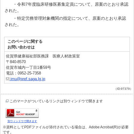
・令和7年度臨床研修医募集定員について、原案のとおり承認
された。
・特定労務管理対象機関の指定について、原案のとおり承認
された。
このページに関する
お問い合わせは
佐賀県健康福祉部医務課 医療人材政策室
〒840-8570
佐賀市城内一丁目1番59号
電話：0952-25-7358
imu@pref.saga.lg.jp
（ID:97379）
このマークがついているリンクは別ウィンドウで開きます
別ウィンドウで開きます
※資料としてPDFファイルが添付されている場合は、Adobe Acrobat(R)が必要
です。