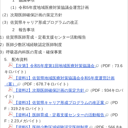
1 協議事項
（1）令和5年度地域医療対策協議会運営計画
（2）次期医師確保計画の策定方針
（3）佐賀県キャリア形成プログラムの改正
2 報告事項
1）佐賀県医師育成・定着支援センター活動報告
2）医師少数区域経験認定医師制度
3）呼吸器内科医の育成・確保事業
5. 配布資料
【次第】令和5年度第1回地域医療対策協議会
（PDF：73.6
キロバイト）
【資料1】佐賀県地域医療対策協議会令和5年度運営計画
（案）
（PDF：678.7キロバイト）
【資料2】次期医師確保計画の策定方針
（PDF：934キロバ
イト）
【資料3】佐賀県キャリア形成プログラムの改正案
（PD
F：319.2キロバイト）
【資料4】医師育成・定着支援センターの活動報告
（PD
F：2.23メガバイト）
【資料5】医師少数区域経験認定医師制度
（PDF：566.8キ