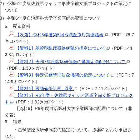
）令和6年度版佐賀県キャリア形成卒前支援プロジェクトの策定に
ついて
）令和6年度自治医科大学卒業医師の配置について
5. 配布資料
【次第】令和5年度第5回地域医療対策協議会
（PDF：79.7
キロバイト）
【資料1】基幹型臨床研修病院の指定について
（PDF：44
2.6キロバイト）
【資料2】令和7年度臨床研修医の募集定員配分について
（PDF：1.38メガバイト）
【資料3】特定労務管理対象機関の指定について
（PDF：7
14.9キロバイト）
【資料4】医師確保計画_原案
（PDF：2.41メガバイト）
【資料5】R6年度・佐賀県キャリア形成卒前支援プロジェク
ト
（PDF：1.92メガバイト）
【資料6】R6年度自治医科大学卒業医師の配置について（非
公表）
6. 結果
・基幹型臨床研修病院の指定について、原案のとおり承認さ
れた。