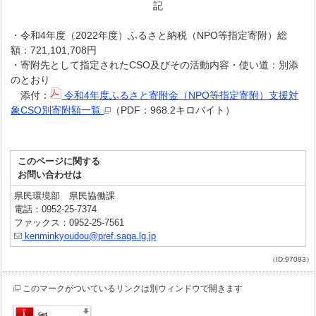
記
・令和4年度（2022年度）ふるさと納税（NPO等指定寄附）総
額：721,101,708円
・寄附先として指定されたCSO及びその活動内容・使い道：別添
のとおり
添付：
令和4年度ふるさと寄附金（NPO等指定寄附）支援対
象CSO別寄附額一覧
（PDF：968.2キロバイト）
このページに関する
お問い合わせは
県民環境部 県民協働課
電話：0952-25-7374
ファックス：0952-25-7561
kenminkyoudou@pref.saga.lg.jp
（ID:97093）
このマークがついているリンクは別ウィンドウで開きます