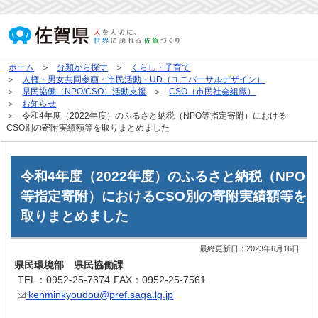
ホーム
分類から探す
くらし・子育て
人権・男女共同参画・市民活動・UD（ユニバーサルデザイン）
県民協働（NPO/CSO）活動支援
CSO（市民社会組織）
お知らせ
令和4年度（2022年度）のふるさと納税（NPO等指定寄附）における
CSO別の寄附実績額等を取りまとめました
令和4年度（2022年度）のふるさと納税（NPO
等指定寄附）におけるCSO別の寄附実績額等を
取りまとめました
最終更新日：
2023年6月16日
県民環境部 県民協働課
TEL：0952-25-7374
FAX：0952-25-7561
kenminkyoudou@pref.saga.lg.jp