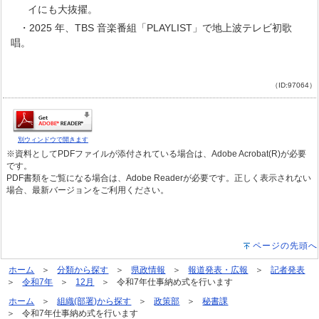
イにも大抜擢。
・2025 年、TBS 音楽番組「PLAYLIST」で地上波テレビ初歌
唱。
（ID:97064）
別ウィンドウで開きます
※資料としてPDFファイルが添付されている場合は、Adobe Acrobat(R)が必要
です。
PDF書類をご覧になる場合は、Adobe Readerが必要です。正しく表示されない
場合、最新バージョンをご利用ください。
ページの先頭へ
ホーム
分類から探す
県政情報
報道発表・広報
記者発表
令和7年
12月
令和7年仕事納め式を行います
ホーム
組織(部署)から探す
政策部
秘書課
令和7年仕事納め式を行います