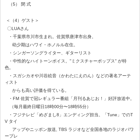
（5） 閉 式
＜（4）ゲスト＞
〇LUAさん
・千葉県市川市生まれ。佐賀県唐津市出身。
幼少期はハワイ・ホノルル在住。
・シンガーソングライター、ギターリスト
・中性的なハイトーンボイス。"ミクスチャーポップス" が特
色。
・スガシカオや川谷絵音（かわたにえのん）などの著名アーテ
ィスト
からも高い評価を得ている。
・FM 佐賀で冠レギュラー番組「月刊るあじお！」好評放送中。
（毎月最終日曜日18時00分〜18時55分）
・フジテレビ「めざまし8」エンディング担当。「Tune」でのT
V タイ
アップやニッポン放送, TBS ラジオなど全国各地のラジオパワ
ープレ