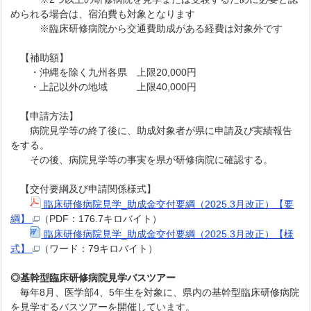
められる場合は、宿泊費も対象となります
※臨床研修病院から交通費助成がある経費は対象外です
【補助額】
・沖縄を除く九州各県 上限20,000円
・上記以外の地域 上限40,000円
【申請方法】
病院見学等の終了後に、助成対象者が県に申請及び実績報告
をする。
その後、病院見学等の事実を県が研修病院に確認する。
【交付要綱及び申請関係様式】
臨床研修病院見学_助成金交付要綱（2025.3月改正）【要
綱】
（PDF：176.7キロバイト）
臨床研修病院見学_助成金交付要綱（2025.3月改正）【様
式】
（ワード：79キロバイト）
◎基幹型臨床研修病院見学バスツアー
毎年8月、医学部4、5年生を対象に、県内の基幹型臨床研修病院
を見学するバスツアーを開催しています。