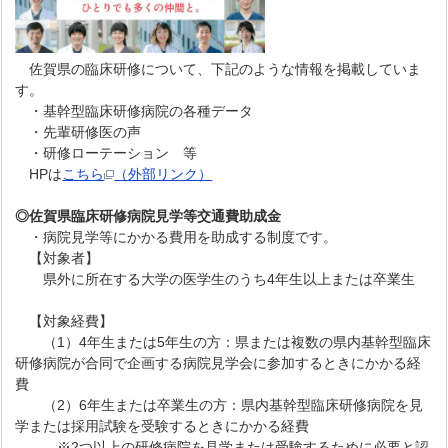
佐賀県の臨床研修について、下記のような情報を掲載していま
す。
・基幹型臨床研修病院の各種データ
・先輩研修医の声
・研修ローテーション 等
HPは
こちら
（外部リンク）
◎佐賀県臨床研修病院見学等交通費助成金
・病院見学等にかかる費用を助成する制度です。
【対象者】
県外に所在する大学の医学生のうち4年生以上または卒業生
【対象経費】
（1）4年生または5年生の方：県または複数の県内基幹型臨床
研修病院が合同で企画する病院見学会に参加するときにかかる経
費
（2）6年生または卒業生の方：県内基幹型臨床研修病院を見
学または採用試験を受験するときにかかる経費
※2つ以上の研修病院を見学または受験するために必要と認