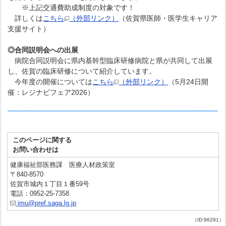
※上記交通費助成制度の対象です！
詳しくは
こちら
（外部リンク）
（佐賀県医師・医学生キャリア
支援サイト）
◎合同説明会への出展
病院合同説明会に県内基幹型臨床研修病院と県が共同して出展
し、佐賀の臨床研修について紹介しています。
今年度の開催については
こちら
（外部リンク）
（5月24日開
催：レジナビフェア2026）
このページに関する
お問い合わせは
健康福祉部医務課 医療人材政策室
〒840-8570
佐賀市城内１丁目１番59号
電話：0952-25-7358
imu@pref.saga.lg.jp
（ID:96291）