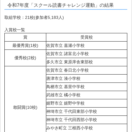
令和7年度「スクール読書チャレンジ運動」の結果
取組学校：21校(参加者5,183人)
入賞校一覧
賞
受賞校
最優秀賞(1校)
佐賀市立 嘉瀬小学校
佐賀市立 諸富北小学校
優秀校(2校)
多久市立 東原庠舎東部校
佐賀市立 春日北小学校
唐津市立 湊小学校
鳥栖市立 基里中学校
武雄市立 橘小学校
嬉野市立 嬉野中学校
敢闘賞(10校)
神埼市立 千代田東部小学校
神埼市立 千代田西部小学校
みやき町立 三根西小学校