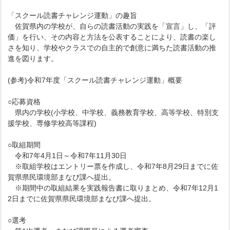
「スクール読書チャレンジ運動」の趣旨
佐賀県内の学校が、自らの読書活動の実践を「宣言」し、「評
価」を行い、その内容と方法を公表することにより、読書の楽し
さを知り、学校やクラスでの自主的で創意に満ちた読書活動の推
進を図ります。
(参考)令和7年度「スクール読書チャレンジ運動」概要
○応募資格
県内の学校(小学校、中学校、義務教育学校、高等学校、特別支
援学校、専修学校高等課程)
○取組期間
令和7年4月1日～令和7年11月30日
※取組学校はエントリー票を作成し、令和7年8月29日までに佐
賀県県民環境部まなび課へ提出。
※期間中の取組結果を実践報告書に取りまとめ、令和7年12月1
2日までに佐賀県県民環境部まなび課へ提出。
○選考