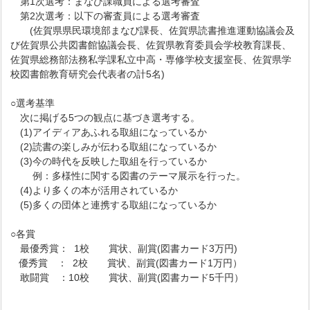
第1次選考：まなび課職員による選考審査
第2次選考：以下の審査員による選考審査
(佐賀県県民環境部まなび課長、佐賀県読書推進運動協議会及
び佐賀県公共図書館協議会長、佐賀県教育委員会学校教育課長、
佐賀県総務部法務私学課私立中高・専修学校支援室長、佐賀県学
校図書館教育研究会代表者の計5名)
○選考基準
次に掲げる5つの観点に基づき選考する。
(1)アイディアあふれる取組になっているか
(2)読書の楽しみが伝わる取組になっているか
(3)今の時代を反映した取組を行っているか
例：多様性に関する図書のテーマ展示を行った。
(4)より多くの本が活用されているか
(5)多くの団体と連携する取組になっているか
○各賞
最優秀賞： 1校 賞状、副賞(図書カード3万円)
優秀賞 ： 2校 賞状、副賞(図書カード1万円）
敢闘賞 ：10校 賞状、副賞(図書カード5千円）