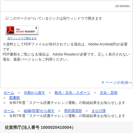
（ID:95469）
このマークがついているリンクは別ウィンドウで開きます
別ウィンドウで開きます
※資料としてPDFファイルが添付されている場合は、Adobe Acrobat(R)が必要
です。
PDF書類をご覧になる場合は、Adobe Readerが必要です。正しく表示されない
場合、最新バージョンをご利用ください。
ページの先頭へ
ホーム
分類から探す
観光・文化・スポーツ
文化・芸術
図書館
令和7年度「スクール読書チャレンジ運動」の取組結果をお知らせします
ホーム
組織(部署)から探す
県民環境部
まなび課
令和7年度「スクール読書チャレンジ運動」の取組結果をお知らせします
佐賀県庁(法人番号 1000020410004）