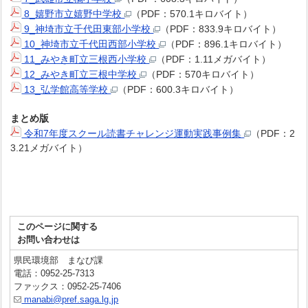
8_嬉野市立嬉野中学校
（PDF：570.1キロバイト）
9_神埼市立千代田東部小学校
（PDF：833.9キロバイト）
10_神埼市立千代田西部小学校
（PDF：896.1キロバイト）
11_みやき町立三根西小学校
（PDF：1.11メガバイト）
12_みやき町立三根中学校
（PDF：570キロバイト）
13_弘学館高等学校
（PDF：600.3キロバイト）
まとめ版
令和7年度スクール読書チャレンジ運動実践事例集
（PDF：2
3.21メガバイト）
このページに関する
お問い合わせは
県民環境部 まなび課
電話：0952-25-7313
ファックス：0952-25-7406
manabi@pref.saga.lg.jp