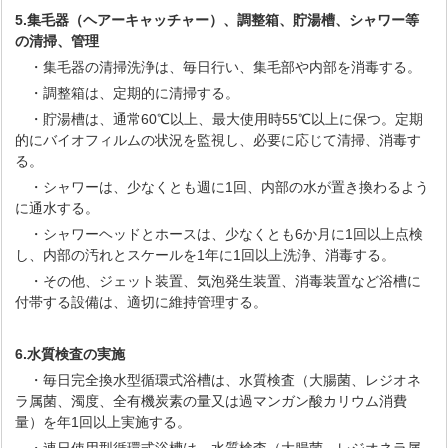
5.集毛器（ヘアーキャッチャー）、調整箱、貯湯槽、シャワー等
の清掃、管理
・集毛器の清掃洗浄は、毎日行い、集毛部や内部を消毒する。
・調整箱は、定期的に清掃する。
・貯湯槽は、通常60℃以上、最大使用時55℃以上に保つ。定期
的にバイオフィルムの状況を監視し、必要に応じて清掃、消毒す
る。
・シャワーは、少なくとも週に1回、内部の水が置き換わるよう
に通水する。
・シャワーヘッドとホースは、少なくとも6か月に1回以上点検
し、内部の汚れとスケールを1年に1回以上洗浄、消毒する。
・その他、ジェット装置、気泡発生装置、消毒装置など浴槽に
付帯する設備は、適切に維持管理する。
6.水質検査の実施
・毎日完全換水型循環式浴槽は、水質検査（大腸菌、レジオネ
ラ属菌、濁度、全有機炭素の量又は過マンガン酸カリウム消費
量）を年1回以上実施する。