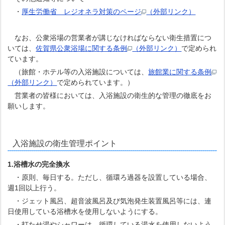
・
厚生労働省 レジオネラ対策のページ
（外部リンク）
なお、公衆浴場の営業者が講じなければならない衛生措置につ
いては、
佐賀県公衆浴場に関する条例
（外部リンク）
で定められ
ています。
（旅館・ホテル等の入浴施設については、
旅館業に関する条例
（外部リンク）
で定められています。）
営業者の皆様においては、入浴施設の衛生的な管理の徹底をお
願いします。
入浴施設の衛生管理ポイント
1.浴槽水の完全換水
・原則、毎日する。ただし、循環ろ過器を設置している場合、
週1回以上行う。
・ジェット風呂、超音波風呂及び気泡発生装置風呂等には、連
日使用している浴槽水を使用しないようにする。
・打たせ湯やシャワーは、循環している湯水を使用しないよう