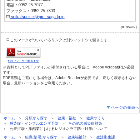
電話：0952-25-7077
ファックス：0952-25-7303
seikatsueisei@pref.saga.lg.jp
（ID:95402）
このマークがついているリンクは別ウィンドウで開きます
別ウィンドウで開きます
※資料としてPDFファイルが添付されている場合は、Adobe Acrobat(R)が必要
です。
PDF書類をご覧になる場合は、Adobe Readerが必要です。正しく表示されない
場合、最新バージョンをご利用ください。
ページの先頭へ
ホーム
分類から探す
健康・福祉
健康づくり
感染症・インフルエンザ予防
その他の感染症対策
公衆浴場・旅館業におけるレジオネラ症防止対策について
ホーム
組織(部署)から探す
健康福祉部
生活衛生課