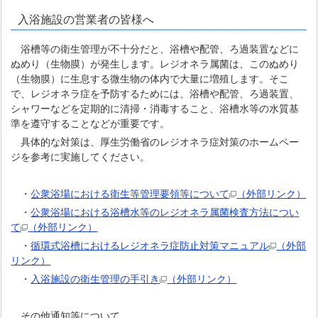
入浴施設の営業者の皆様へ
浴槽等の衛生管理が不十分だと、浴槽や配管、ろ過装置などに
ぬめり（生物膜）が発生します。レジオネラ属菌は、このぬめり
（生物膜）に生息する微生物の体内で大量に増殖します。そこ
で、レジオネラ症を予防するためには、浴槽や配管、ろ過装置、
シャワーなどを定期的に清掃・消毒すること、浴槽水等の水質基
準を遵守することなどが重要です。
具体的な対策は、厚生労働省のレジオネラ症対策のホームペー
ジを参考に実施してください。
・
公衆浴場における衛生等管理要領等について
（外部リンク）
・
公衆浴場における浴槽水等のレジオネラ属菌検査方法につい
て
（外部リンク）
・
循環式浴槽におけるレジオネラ症防止対策マニュアル
（外部
リンク）
・
入浴施設の衛生管理の手引き
（外部リンク）
その他通知等について