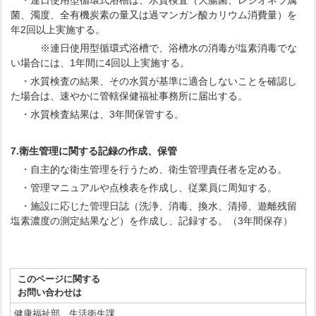
・連日使用型循環式浴槽は、水質検査（大腸菌、レジオネラ属
菌、濁度、全有機炭素の量又は過マンガン酸カリウム消費量）を
年2回以上実施する。
※連日使用型循環式浴槽で、浴槽水の消毒が塩素消毒でな
い場合には、1年間に4回以上実施する。
・水質検査の結果、その水質が基準に適合しないことを確認し
た場合は、速やかに管轄保健福祉事務所に届出する。
・水質検査結果は、3年間保管する。
7.衛生管理に関する記録の作成、保管
・自主的な衛生管理を行うため、衛生管理責任者を定める。
・管理マニュアルや点検表を作成し、従業員に周知する。
・施設に応じた管理日誌（洗浄、消毒、換水、清掃、遊離残留
塩素濃度の測定結果など）を作成し、記録する。（3年間保存）
このページに関する
お問い合わせは
健康福祉部 生活衛生課