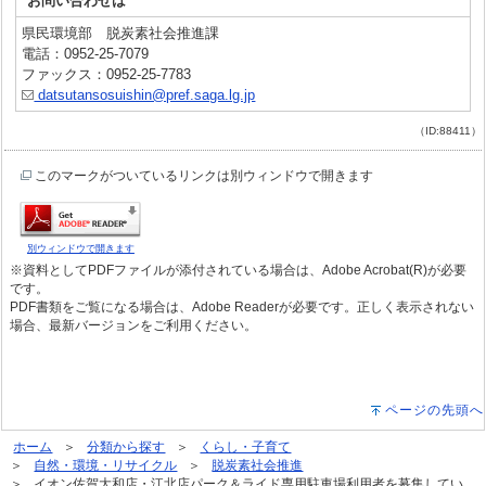
お問い合わせは
県民環境部 脱炭素社会推進課
電話：0952-25-7079
ファックス：0952-25-7783
datsutansosuishin@pref.saga.lg.jp
（ID:88411）
このマークがついているリンクは別ウィンドウで開きます
別ウィンドウで開きます
※資料としてPDFファイルが添付されている場合は、Adobe Acrobat(R)が必要
です。
PDF書類をご覧になる場合は、Adobe Readerが必要です。正しく表示されない
場合、最新バージョンをご利用ください。
ページの先頭へ
ホーム
分類から探す
くらし・子育て
自然・環境・リサイクル
脱炭素社会推進
イオン佐賀大和店・江北店パーク＆ライド専用駐車場利用者を募集してい