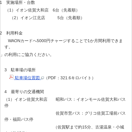
1 実施場所・台数
（1）イオン佐賀大和店 6台（先着順）
（2）イオン江北店 5台（先着順）
2 利用料金
WAONカードへ5000円チャージすることで1か月間利用できま
す。
」の利用にご協力ください。
3 駐車場の場所
駐車場位置図
（PDF：321.6キロバイト）
4 最寄りの交通機関
（1）イオン佐賀大和店 昭和バス：イオンモール佐賀大和バス
停
佐賀市営バス：グリコ佐賀工場前バス
停・福田バス停
（佐賀駅まで約15分、古湯温泉・小城