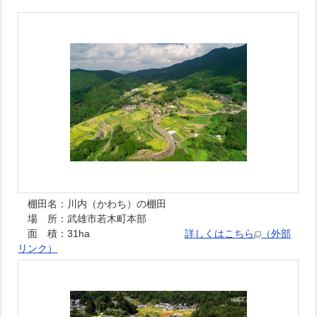
棚田名：川内（かわち）の棚田
場 所：武雄市若木町本部
面 積：31ha
詳しくはこちら
（外部
リンク）