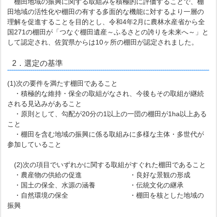
棚田地域の振興に関する取組みを積極的に評価することで、棚
田地域の活性化や棚田の有する多面的な機能に対するより一層の
理解を促進することを目的とし、令和4年2月に
農林水産省から
全
国271の棚田が「つなぐ棚田遺産～ふるさとの誇りを未来へ～」と
して認定され、佐賀県からは10ヶ所の棚田が認定されました。
2．選定の基準
(1)次の要件を満たす棚田であること
・積極的な維持・保全の取組がなされ、今後もその取組が継続
される見込みがあること
・原則として、勾配が20分の1以上の一団の棚田が1ha以上ある
こと
・棚田を含む地域の振興に係る取組みに多様な主体・多世代が
参加していること
(2)次の項目でいずれかに関する取組がすぐれた棚田であること
・農産物の供給の促進
・良好な景観の形成
・国土の保全、水源の涵養 ・伝統文化の継承
・自然環境の保全 ・棚田を核とした地域の
振興