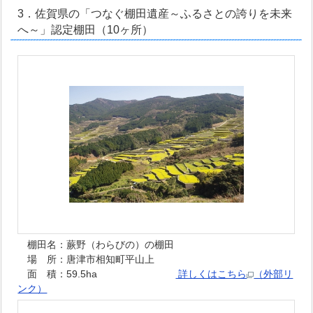
3．佐賀県の「つなぐ棚田遺産～ふるさとの誇りを未来
へ～」認定棚田（10ヶ所）
棚田名：蕨野（わらびの）の棚田
場 所：唐津市相知町平山上
面 積：59.5ha
詳しくはこちら
（外部リ
ンク）