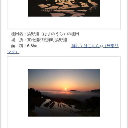
棚田名：浜野浦（はまのうら）の棚田
場 所：東松浦郡玄海町浜野浦
面 積：6.8ha
詳しくはこちら
（外部リ
ンク）