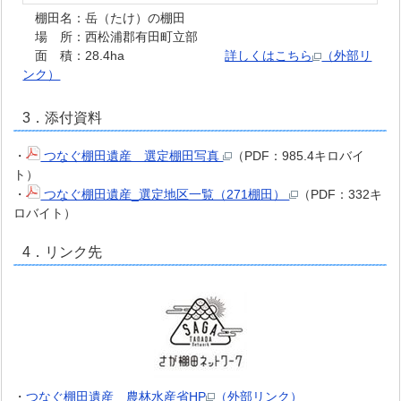
棚田名：岳（たけ）の棚田
場 所：西松浦郡有田町立部
面 積：28.4ha
詳しくはこちら
（外部リ
ンク）
3．添付資料
・
つなぐ棚田遺産 選定棚田写真
（PDF：985.4キロバイ
ト）
・
つなぐ棚田遺産_選定地区一覧（271棚田）
（PDF：332キ
ロバイト）
4．リンク先
・
つなぐ棚田遺産 農林水産省HP
（外部リンク）