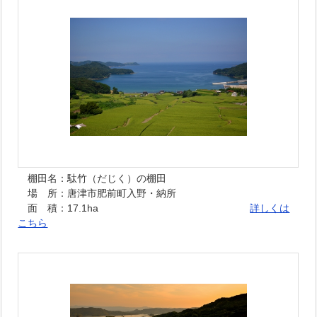
棚田名：
駄竹（だじく）の棚田
場 所：唐津市肥前町入野・納所
面 積：17.1ha
詳しくは
こちら