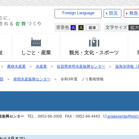
Foreign Language
防災
救急
背景色
文字サイズ
祉
しごと・産業
観光・文化・スポーツ
農林水産業
水産業
佐賀県有明水産振興センター
漁海況情報（
部
有明水産振興センター
令和3年度 ノリ養殖情報
産振興センター
TEL：0952-66-2000
FAX：0952-66-4443
ariakesenta@pref.s
から3月まで）