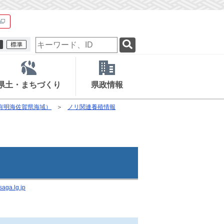
検
索
キ
ー
ワ
県土・まちづくり
県政情報
ー
ド
有明海佐賀県海域）
ノリ関連養殖情報
aga.lg.jp