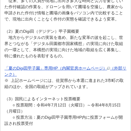
従来、多くの人員が現地に出向き多大な時間と労力を要してい
た作付確認の作業を、ドローンを用いて圃場を空撮し、農家から
申請された作付け情報と圃場の画像をパソコン内で比較すること
で、現地に出向くことなく作付の実態を確認できるよう変革。
（2）夏のDigi田（デジデン）甲子園概要
地方からデジタルの実装を進め、新たな変革の波を起こし、世
界とつながる「デジタル田園都市国家構想」の実現に向けた取組
の一環として、本構想の実現に向けた地域の取組を広く募集し、
特に優れたものを表彰するもの。
「夏のDigi田甲子園」専用HP（内閣官房ホームページ）
（外部リ
ンク）
※ 上記ホームページには、佐賀県から本選に進まれた3市町の取
組のほか、全国の取組がアップされています。
（3）国民によるインターネット投票概要
○ 投票期間：令和4年7月12日（火曜日）～令和4年8月15日
（月曜日）
○ 投票方法：夏のDigi田甲子園専用HP内に投票フォームが開
設され投票受付