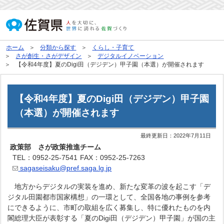
ホーム
分類から探す
くらし・子育て
さが創生・さがデザイン
デジタルイノベーション
【令和4年度】夏のDigi田（デジデン）甲子園（本選）が開催されます
【令和4年度】夏のDigi田（デジデン）甲子園
（本選）が開催されます
最終更新日：
2022年7月11日
政策部 さが政策推進チーム
TEL：0952-25-7541
FAX：0952-25-7263
sagaseisaku@pref.saga.lg.jp
地方からデジタルの実装を進め、新たな変革の波を起こす「デ
ジタル田園都市国家構想」の一環として、全国各地の事例を参考
にできるように、市町の取組を広く募集し、特に優れたものを内
閣総理大臣が表彰する「夏のDigi田（デジデン）甲子園」が国の主