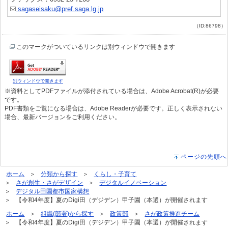
sagaseisaku@pref.saga.lg.jp
（ID:86798）
このマークがついているリンクは別ウィンドウで開きます
別ウィンドウで開きます
※資料としてPDFファイルが添付されている場合は、Adobe Acrobat(R)が必要
です。
PDF書類をご覧になる場合は、Adobe Readerが必要です。正しく表示されない
場合、最新バージョンをご利用ください。
ページの先頭へ
ホーム
分類から探す
くらし・子育て
さが創生・さがデザイン
デジタルイノベーション
デジタル田園都市国家構想
【令和4年度】夏のDigi田（デジデン）甲子園（本選）が開催されます
ホーム
組織(部署)から探す
政策部
さが政策推進チーム
【令和4年度】夏のDigi田（デジデン）甲子園（本選）が開催されます