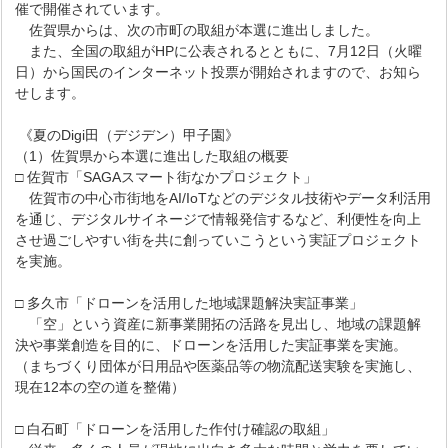
催で開催されています。
佐賀県からは、次の市町の取組が本選に進出しました。
また、全国の取組がHPに公表されるとともに、7月12日（火曜
日）から国民のインターネット投票が開始されますので、お知ら
せします。
《夏のDigi田（デジデン）甲子園》
（1）佐賀県から本選に進出した取組の概要
□ 佐賀市「SAGAスマート街なかプロジェクト」
佐賀市の中心市街地をAI/IoTなどのデジタル技術やデータ利活用
を通じ、デジタルサイネージで情報発信するなど、利便性を向上
させ過ごしやすい街を共に創っていこうという実証プロジェクト
を実施。
□ 多久市「ドローンを活用した地域課題解決実証事業」
「空」という資産に新事業開拓の活路を見出し、地域の課題解
決や事業創造を目的に、ドローンを活用した実証事業を実施。
（まちづくり団体が日用品や医薬品等の物流配送実験を実施し、
現在12本の空の道を整備）
□ 白石町「ドローンを活用した作付け確認の取組」