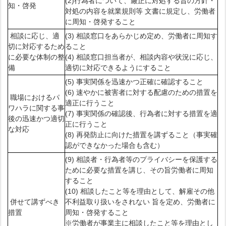
(2)行為者について、厳正に対処する旨の方針・
知・啓発
対処の内容を就業規則等 文書に規定し、労働者
に周知・啓発すること
相談に応じ、適
(3) 相談窓口をあらかじめ定め、労働者に周知す
切に対応するため
ること
に必要な体制の整
(4) 相談窓口担当者が、相談内容や状況に応じ、
備
適切に対応できるようにすること
(5) 事実関係を迅速かつ正確に確認すること
(6) 速やかに被害者に対する配慮のための措置を
職場におけるパ
適正に行うこと
ワハラに関する事
(7) 事実関係の確認後、行為者に対する措置を適
後の迅速かつ適切
正に行うこと
な対応
(8) 再発防止に向けた措置を講ずること（事実確
認ができなかった場合も含む）
(9) 相談者・行為者等のプライバシーを保護する
ために必要な措置を講じ、その旨労働者に周知
すること
(10) 相談したこと等を理由として、解雇その他
併せて講ずべき
不利益取り扱いをされない 旨を定め、労働者に
措置
周知・啓発すること
※労働者が事業主に相談したこと等を理由とし