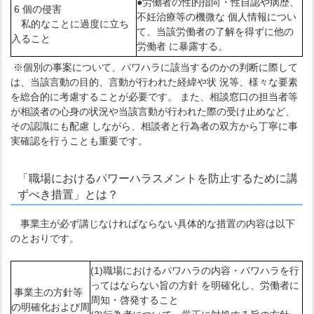
●労働者の性的指向・性自認や病歴、
6 個の侵害
不妊治療等の機微な 個人情報につい
私的なことに過度に立ち
て、当該労働者の了解を得ずに他の
入ること
労働者 に暴露する。
※個別の事案について、パワハラに該当するのかの判断に際して
は、当該言動の目的、言動が行われた経緯や状 況等、様々な要素
を総合的に考慮することが必要です。 また、相談窓口の担当者等
が相談者の心身の状況や当該言動が行われた際の受け止めなど、
その認識にも配慮 しながら、相談者と行為者の双方から丁寧に事
実確認を行うことも重要です。
「職場におけるパワーハラスメントを防止するために講
ずべき措置」とは？
事業主が必ず講じなければならない具体的な措置の内容は以下
のとおりです。
(1)職場におけるパワハラの内容・パワハラを行
ってはならない旨の方針 を明確化し、労働者に
事業主の方針等
周知・啓発すること
の明確化および周