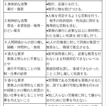
1 身体的な攻撃
●殴打、足蹴りを行う。
暴行・傷害
●相手に物を投げつける。
●人格を否定するような言動を行う。
2 精神的な攻撃
相手の性的指向・性自認に関する
脅迫・名誉毀損・侮辱・
侮辱的な言動を含む。
ひどい暴言
●業務の遂行に必要な以上に長時間に
わたる厳しい叱責を 繰り返し行う。
3 人間関係からの切り離し
●1人の労働者に対して同僚が集団で
隔離・仲間外し・無視
無視をし、職場で孤立させる。
4 過大な要求
●新卒採用者に対し、必要な教育を行
業務上明らかに不要なこ
わないまま到底対応できないレベル
とや
の
遂行不可能なことの強
業績目標を課し、達成できなかった
制・仕事の妨害
こと に対し厳しく叱責する。
5 過小な要求
●管理職である労働者を退職させるた
業務上の合理性なく能力
め、誰でも遂行可能な業務を行わせ
や経験とかけ離れた程度の
る。
低い仕事を命じることや仕
●気に入らない労働者に対して嫌がら
事を与えないこと
せのために仕事を与えない。