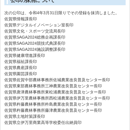
公印の抹消について
次の公印は、令和4年3月31日限りでその登録を抹消しました。
佐賀県情報課長印
佐賀県デジタルイノベーション室長印
佐賀県文化・スポーツ交流局長印
佐賀県SAGA2024総務企画課長印
佐賀県SAGA2024競技式典課長印
佐賀県SAGA2024施設調整課長印
佐賀県健康増進課長印
佐賀県福祉課長印
佐賀県農産課長印
佐賀県園芸課長印
佐賀県佐賀中部農林事務所佐城農業改良普及センター長印
佐賀県東部農林事務所三神農業改良普及センター長印
佐賀県唐津農林事務所東松浦農業改良普及センター長印
佐賀県伊万里農林事務所西松浦農業改良普及センター長印
佐賀県杵藤農林事務所杵島農業改良普及センター長印
佐賀県杵藤農林事務所藤津農業改良普及センター長印
佐賀県土地対策課長印
佐賀県立伊万里商業高等学校委任出納員印