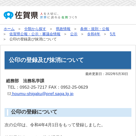
ホーム
分類から探す
県政情報
条例・規則・公報
佐賀県公報・公示・審議会情報
公示
令和4年
5月
公印の登録及び抹消について
公印の登録及び抹消について
最終更新日：
2022年5月30日
総務部 法務私学課
TEL：0952-25-7217
FAX：0952-25-0629
houmu-shigaku@pref.saga.lg.jp
公印の登録について
次の公印は、令和4年4月1日をもって登録しました。