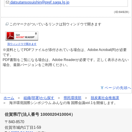
datsutansosuishin@pref.saga.lg.jp
（ID:84928）
このマークがついているリンクは別ウィンドウで開きます
別ウィンドウで開きます
※資料としてPDFファイルが添付されている場合は、Adobe Acrobat(R)が必要
です。
PDF書類をご覧になる場合は、Adobe Readerが必要です。正しく表示されない
場合、最新バージョンをご利用ください。
ページの先頭へ
ホーム
組織(部署)から探す
県民環境部
脱炭素社会推進課
海洋環境国際シンポジウム みんなの海 国際会議vol.1を開催します。
佐賀県庁(法人番号 1000020410004）
〒840-8570
佐賀市城内1丁目1-59