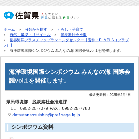
ホーム
分類から探す
くらし・子育て
自然・環境・リサイクル
脱炭素社会推進
世界海洋プラスチックプランニングセンター【愛称：PLA PLA（プラプ
ラ）】
海洋環境国際シンポジウム みんなの海 国際会議vol.1を開催します。
海洋環境国際シンポジウム みんなの海 国際会
議vol.1を開催します。
最終更新日：
2025年2月4日
県民環境部 脱炭素社会推進課
TEL：0952-25-7079
FAX：0952-25-7783
datsutansosuishin@pref.saga.lg.jp
シンポジウム資料