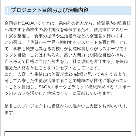
プロジェクト目的および活動内容
合同会社SAGAいくすとは、県内外の遠方から、佐賀県内の強豪校
へ進学する高校生の居住施設を確保するため、佐賀市にアスリー
ト寮を整備し、食事の提供や生活指導などの寮運営を行います。
この寮は、「佐賀から世界へ挑戦するアスリートを育む寮」とし
て、学校も競技も異なる高校生が切磋琢磨しながらスポーツでト
ップを目指すことはもちろん、高い人間力（明確な目標を持ち、
自ら考えて目標に向けた努力をし、社会規範を遵守する）を兼ね
備えた人材を育むことをコンセプトとしています。
また、入寮した生徒には佐賀が第2の故郷と思ってもらえるよう、
そして入寮した生徒が活躍することで地域の活性化に繋がってい
くことを目指し、SAGAスポーツピラミッド構想が掲げる「スポー
ツのチカラを活かした地域づくり」に貢献していきます。
是非このプロジェクトに皆様からの温かいご支援をお願いいたし
ます。