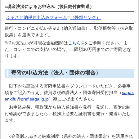
○現金決済によるお申込み（後日納付書郵送）
ふるさと納税お申込みフォーム
（外部リンク）
銀行・コンビニ支払い等※2（納入通知書）、郵便振替等（払込取
扱票）を選択できます。
※2お支払いが可能な金融機関は
こちら
をご参照ください。ま
た、コンビニでの支払いの場合、上限額30万円までのご寄附とな
ります。
寄附の申込方法（法人・団体の場合）
以下から該当する寄附申込書をダウンロードいただき、必要事
項をご記入のうえ、佐賀県税政課法人・団体寄附受付担当（
sagak
enkifu@pref.saga.lg.jp
）宛にご提出ください。
お申込み後、税政課から納入通知書を発行・発送し、寄附の納
付確認ができましたら、税務上必要な証明書を発行・発送いたし
ます。
○企業版ふるさと納税制度（県外の法人・団体限定）を活用され