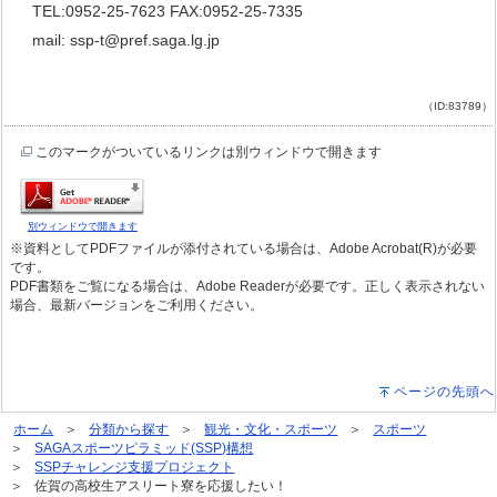
TEL:0952-25-7623 FAX:0952-25-7335
mail: ssp-t@pref.saga.lg.jp
（ID:83789）
このマークがついているリンクは別ウィンドウで開きます
別ウィンドウで開きます
※資料としてPDFファイルが添付されている場合は、Adobe Acrobat(R)が必要
です。
PDF書類をご覧になる場合は、Adobe Readerが必要です。正しく表示されない
場合、最新バージョンをご利用ください。
ページの先頭へ
ホーム
分類から探す
観光・文化・スポーツ
スポーツ
SAGAスポーツピラミッド(SSP)構想
SSPチャレンジ支援プロジェクト
佐賀の高校生アスリート寮を応援したい！