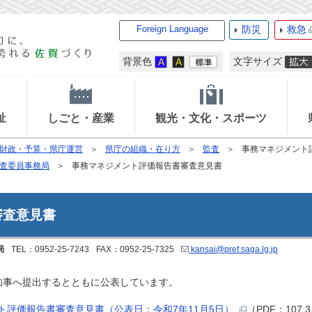
Foreign Language
防災
救急
背景色
文字サイズ
祉
しごと・産業
観光・文化・スポーツ
財政・予算・県庁運営
県庁の組織・在り方
監査
事務マネジメント
査委員事務局
事務マネジメント評価報告書審査意見書
審査意見書
局
TEL：0952-25-7243
FAX：0952-25-7325
kansai@pref.saga.lg.jp
知事へ提出するとともに公表しています。
評価報告書審査意見書（公表日：令和7年11月5日）
（PDF：107