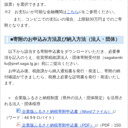
扱票）を選択できます。
※2 お支払いが可能な金融機関は
こちら
をご参照ください。
また、コンビニでの支払いの場合、上限額30万円までのご寄
附となります。
■寄附のお申込み方法及び納入方法（法人・団体）
以下から該当する寄附申込書をダウンロードいただき、必要事
項を記入のうえ、佐賀県税政課法人・団体寄附受付担（sagakenki
fu@pref.saga.lg.jp）宛にご提出ください。
お申込み後、税政課から納入通知書を発行・発送し、寄附の納
付確認ができましたら、税務上必要な証明書を発行・発送いたし
ます。
○ 企業版ふるさと納税制度（県外の法人・団体限定）を活用さ
れる法人・団体様用
企業版ふるさと納税寄附申込書（Wordファイル）
（ワード：44.9キロバイト）
企業版ふるさと納税寄附申込書（PDF）
（PDF：150.