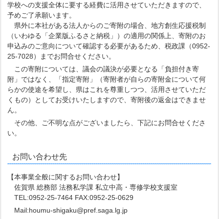
学校への支援全体に要する経費に活用させていただきますので、
予めご了承願います。
県外に本社がある法人からのご寄附の場合、地方創生応援税制
（いわゆる「企業版ふるさと納税」）の適用の関係上、寄附のお
申込みのご意向について確認する必要があるため、税政課（0952-
25-7028）までお問合せください。
この寄附については、議会の議決が必要となる「負担付き寄
附」ではなく、「指定寄附」（寄附者が自らの寄附金について何
らかの使途を希望し、県はこれを尊重しつつ、活用させていただ
くもの）としてお受けいたしますので、寄附後の返金はできませ
ん。
その他、ご不明な点がございましたら、下記にお問合せくださ
い。
お問い合わせ先
【本事業全般に関するお問い合わせ】
佐賀県 総務部 法務私学課 私立中高・専修学校支援室
TEL:0952-25-7464 FAX:0952-25-0629
Mail:houmu-shigaku@pref.saga.lg.jp