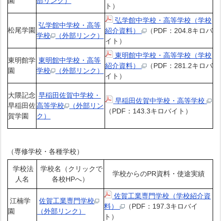
園
部リンク）
ト）
弘学館中学校・高等学校（学校
弘学館中学校・高等
松尾学園
紹介資料）
（PDF：204.8キロバ
学校
（外部リンク）
イト）
東明館中学校・高等学校（学校
東明館学
東明館中学校・高等
紹介資料）
（PDF：281.2キロバ
園
学校
（外部リンク）
イト）
大隈記念
早稲田佐賀中学校・
早稲田佐賀中学校・高等学校
早稲田佐
高等学校
（外部リン
（PDF：143.3キロバイト）
賀学園
ク）
（専修学校・各種学校）
学校法
学校名（クリックで
学校からのPR資料・使途実績
人名
各校HPへ）
佐賀工業専門学校（学校紹介資
江楠学
佐賀工業専門学校
料）
（PDF：197.3キロバイ
園
（外部リンク）
ト）