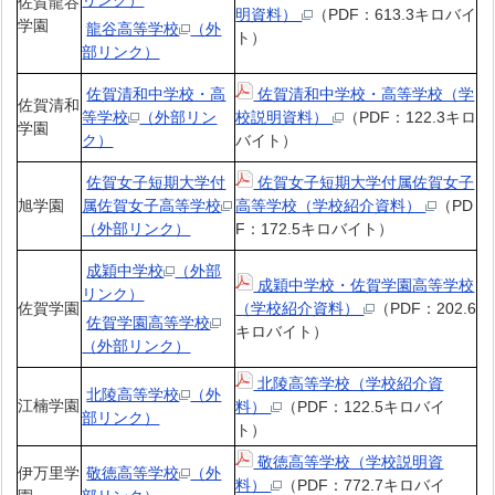
リンク）
佐賀龍谷
明資料）
（PDF：613.3キロバイ
学園
龍谷高等学校
（外
ト）
部リンク）
佐賀清和中学校・高
佐賀清和中学校・高等学校（学
佐賀清和
等学校
（外部リン
校説明資料）
（PDF：122.3キロ
学園
ク）
バイト）
佐賀女子短期大学付
佐賀女子短期大学付属佐賀女子
旭学園
属佐賀女子高等学校
高等学校（学校紹介資料）
（PD
（外部リンク）
F：172.5キロバイト）
成穎中学校
（外部
成穎中学校・佐賀学園高等学校
リンク）
佐賀学園
（学校紹介資料）
（PDF：202.6
佐賀学園高等学校
キロバイト）
（外部リンク）
北陵高等学校（学校紹介資
北陵高等学校
（外
江楠学園
料）
（PDF：122.5キロバイ
部リンク）
ト）
敬徳高等学校（学校説明資
伊万里学
敬徳高等学校
（外
料）
（PDF：772.7キロバイ