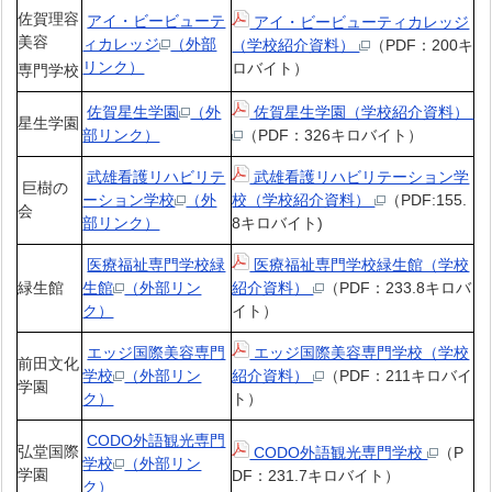
佐賀理容
アイ・ビービューテ
アイ・ビービューティカレッジ
美容
ィカレッジ
（外部
（学校紹介資料）
（PDF：200キ
リンク）
ロバイト）
専門学校
佐賀星生学園
（外
佐賀星生学園（学校紹介資料）
星生学園
部リンク）
（PDF：326キロバイト）
武雄看護リハビリテ
武雄看護リハビリテーション学
巨樹の
ーション学校
（外
校（学校紹介資料）
（PDF:155.
会
部リンク）
8キロバイト)
医療福祉専門学校緑
医療福祉専門学校緑生館（学校
緑生館
生館
（外部リン
紹介資料）
（PDF：233.8キロバ
ク）
イト）
エッジ国際美容専門
エッジ国際美容専門学校（学校
前田文化
学校
（外部リン
紹介資料）
（PDF：211キロバイ
学園
ク）
ト）
CODO外語観光専門
弘堂国際
CODO外語観光専門学校
（P
学校
（外部リン
学園
DF：231.7キロバイト）
ク）