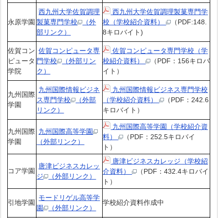
西九州大学佐賀調理
西九州大学佐賀調理製菓専門学
永原学園
製菓専門学校
（外
校（学校紹介資料）
（PDF:148.
部リンク）
8キロバイト)
佐賀コン
佐賀コンピュータ専
佐賀コンピュータ専門学校（学
ピュータ
門学校
（外部リン
校紹介資料）
（PDF：156キロバ
学院
ク）
イト）
九州国際情報ビジネ
九州国際情報ビジネス専門学校
九州国際
ス専門学校
（外部
（学校紹介資料）
（PDF：242.6
学園
リンク）
キロバイト）
九州国際高等学園（学校紹介資
九州国際
九州国際高等学園
料）
（PDF：252.5キロバイ
学園
（外部リンク）
ト）
唐津ビジネスカレッジ（学校紹
唐津ビジネスカレッ
コア学園
介資料）
（PDF：432.4キロバイ
ジ
（外部リンク）
ト）
モードリゲル高等学
引地学園
学校紹介資料作成中
園
（外部リンク）