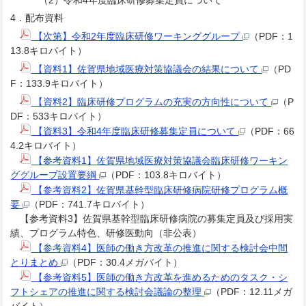
（2）令和4年度臨床研修募集定員について
4．配布資料
【次第】令和2年度臨床研修ワーキンググループ
（PDF：1
13.8キロバイト）
【資料1】佐賀県地域医療対策協議会の結果について
（PD
F：133.9キロバイト）
【資料2】臨床研修プログラムの充実の方向性について
（P
DF：533キロバイト）
【資料3】令和4年度臨床研修募集定員について
（PDF：66
4.2キロバイト）
【参考資料1】佐賀県地域医療対策協議会臨床研修ワーキン
ググループ設置要綱
（PDF：103.8キロバイト）
【参考資料2】佐賀県基幹型臨床研修病院研修プログラム概
要
（PDF：741.7キロバイト）
【参考資料3】佐賀県基幹型臨床研修病院の募集定員及び採用実
績、プログラム特色、研修医動向（非公表）
【参考資料4】医師の働き方改革の推進に関する検討会中間
とりまとめ
（PDF：30.4メガバイト）
【参考資料5】医師の働き方改革を進めるためのタスク・シ
フトシェアの推進に関する検討会議論の整理
（PDF：12.11メガ