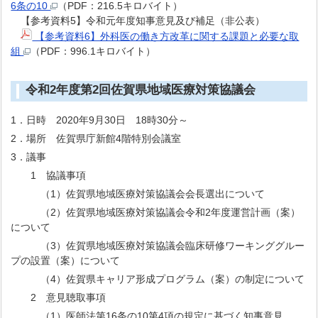
6条の10
（PDF：216.5キロバイト）
【参考資料5】令和元年度知事意見及び補足（非公表）
【参考資料6】外科医の働き方改革に関する課題と必要な取
組
（PDF：996.1キロバイト）
令和2年度第2回佐賀県地域医療対策協議会
1．日時 2020年9月30日 18時30分～
2．場所 佐賀県庁新館4階特別会議室
3．議事
1 協議事項
（1）佐賀県地域医療対策協議会会長選出について
（2）佐賀県地域医療対策協議会令和2年度運営計画（案）
について
（3）佐賀県地域医療対策協議会臨床研修ワーキンググルー
プの設置（案）について
（4）佐賀県キャリア形成プログラム（案）の制定について
2 意見聴取事項
（1）医師法第16条の10第4項の規定に基づく知事意見