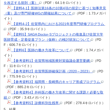
を改正する規則（案）
（PDF：64.1キロバイト）
【資料4-1】医師法第16条の10第4項の規定に基づく知事意見
（案）及び専門研修WGの開催結果について
（PDF：1.73メガバ
イト）
【資料4-2】佐賀県内における2021年度専門研修プログラム
（PDF：35.9キロバイト）
【資料5】SAGA Doctor-Sプロジェクトの推進及び佐賀大学
医師育成・定着促進プラン（仮称）の検討状況について
（PD
F：606.7キロバイト）
【資料6】医師の働き方改革について
（PDF：1.74メガバ
イト）
【参考資料1】佐賀県地域医療対策協議会運営要綱
（PD
F：11キロバイト）
【参考資料2】佐賀県医師確保計画（2020～2023）
（PD
F：775.9キロバイト）
【参考資料3】福岡県・長崎県のキャリア形成プログラム
（PDF：885.2キロバイト）
【参考資料4】外科医の働き方改革に関する課題と必要な取
組
（PDF：3.43メガバイト）
【参考資料5】診療科別生残率
（PDF：278.4キロバイト）
5．結果