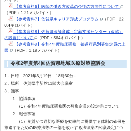
バイト）
【参考資料6】医師の働き方改革の今後の方向性について
（PDF：1.21メガバイト）
【参考資料7】佐賀県キャリア形成プログラム
（PDF：22
0.4キロバイト）
【参考資料8】佐賀県医師育成・定着支援センター（仮称）
の設置について
（PDF：564キロバイト）
【参考資料9】令和4年度臨床研修 都道府県別募集定員の上
限
（PDF：1.19メガバイト）
令和2年度第4回佐賀県地域医療対策協議会
1．日時 2021年3月19日 18時30分～
2．場所 佐賀県庁新館11階大会議室
3．議事
1 協議事項
（1）令和4年度臨床研修医の募集定員の設定等について
2 報告事項
（1）良質かつ適切な医療を効率的に提供する体制の確保を
推進するための医療法等の一部を改正する法律案の閣議決定につ