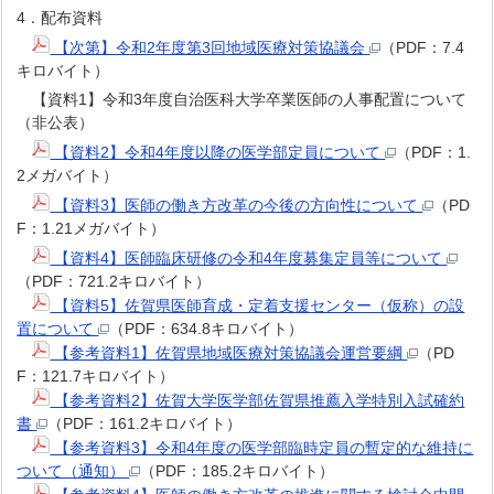
4．配布資料
【次第】令和2年度第3回地域医療対策協議会
（PDF：7.4
キロバイト）
【資料1】令和3年度自治医科大学卒業医師の人事配置について
（非公表）
【資料2】令和4年度以降の医学部定員について
（PDF：1.
2メガバイト）
【資料3】医師の働き方改革の今後の方向性について
（PD
F：1.21メガバイト）
【資料4】医師臨床研修の令和4年度募集定員等について
（PDF：721.2キロバイト）
【資料5】佐賀県医師育成・定着支援センター（仮称）の設
置について
（PDF：634.8キロバイト）
【参考資料1】佐賀県地域医療対策協議会運営要綱
（PD
F：121.7キロバイト）
【参考資料2】佐賀大学医学部佐賀県推薦入学特別入試確約
書
（PDF：161.2キロバイト）
【参考資料3】令和4年度の医学部臨時定員の暫定的な維持に
ついて（通知）
（PDF：185.2キロバイト）