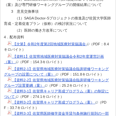
（案）及び専門研修ワーキンググループの開催結果について
3 意見交換事項
（1）SAGA Doctor-Sプロジェクトの推進及び佐賀大学医師
育成・定着促進プラン（仮称）の検討状況について
（2）医師の働き方改革について
4．配布資料
【次第】令和2年度第2回地域医療対策協議会
（PDF：8.4
キロバイト）
【資料1】佐賀県地域医療対策協議会令和2年度運営計画
（案）
（PDF：154.3キロバイト）
【資料2-1】佐賀県地域医療対策協議会臨床研修ワーキング
グループの設置について（案）
（PDF：151.8キロバイト）
【資料2-2】佐賀県地域医療対策協議会臨床研修ワーキング
グループ設置要綱（案）
（PDF：25.2キロバイト）
【資料3-1】佐賀県キャリア形成プログラム（案）の制定に
ついて
（PDF：274.1キロバイト）
【資料3-2】佐賀県キャリア形成プログラム（案）
（PD
F：33.7キロバイト）
【資料3-3】佐賀県医師修学資金等貸与条例施行規則の一部