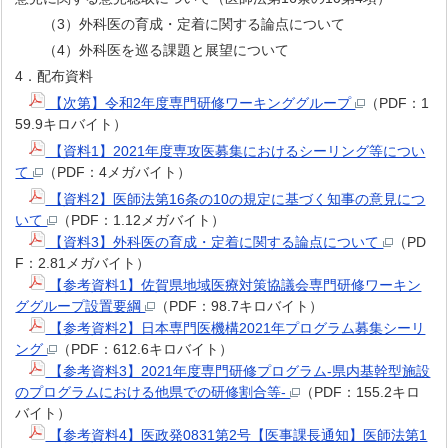
（3）外科医の育成・定着に関する論点について
（4）外科医を巡る課題と展望について
4．配布資料
【次第】令和2年度専門研修ワーキンググループ
（PDF：1
59.9キロバイト）
【資料1】2021年度専攻医募集におけるシーリング等につい
て
（PDF：4メガバイト）
【資料2】医師法第16条の10の規定に基づく知事の意見につ
いて
（PDF：1.12メガバイト）
【資料3】外科医の育成・定着に関する論点について
（PD
F：2.81メガバイト）
【参考資料1】佐賀県地域医療対策協議会専門研修ワーキン
ググループ設置要綱
（PDF：98.7キロバイト）
【参考資料2】日本専門医機構2021年プログラム募集シーリ
ング
（PDF：612.6キロバイト）
【参考資料3】2021年度専門研修プログラム-県内基幹型施設
のプログラムにおける他県での研修割合等-
（PDF：155.2キロ
バイト）
【参考資料4】医政発0831第2号【医事課長通知】医師法第1