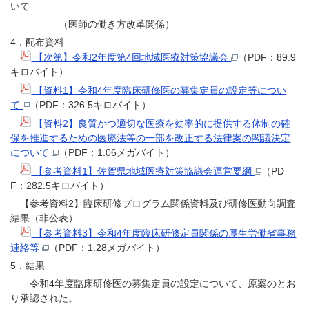
いて
（医師の働き方改革関係）
4．配布資料
【次第】令和2年度第4回地域医療対策協議会
（PDF：89.9
キロバイト）
【資料1】令和4年度臨床研修医の募集定員の設定等につい
て
（PDF：326.5キロバイト）
【資料2】良質かつ適切な医療を効率的に提供する体制の確
保を推進するための医療法等の一部を改正する法律案の閣議決定
について
（PDF：1.06メガバイト）
【参考資料1】佐賀県地域医療対策協議会運営要綱
（PD
F：282.5キロバイト）
【参考資料2】臨床研修プログラム関係資料及び研修医動向調査
結果（非公表）
【参考資料3】令和4年度臨床研修定員関係の厚生労働省事務
連絡等
（PDF：1.28メガバイト）
5．結果
令和4年度臨床研修医の募集定員の設定について、原案のとお
り承認された。