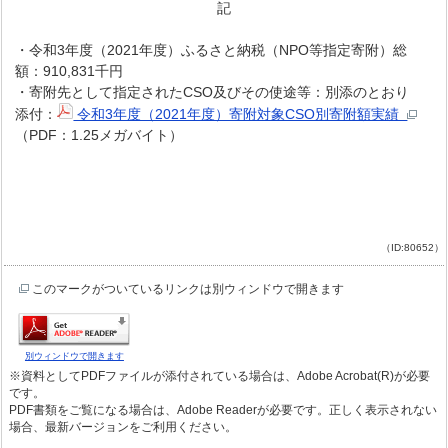
記
・令和3年度（2021年度）ふるさと納税（NPO等指定寄附）総
額：910,831
千円
・寄附先として指定されたCSO及びその使途等：別添のとおり
添付：
令和3年度（2021年度）寄附対象CSO別寄附額実績
（PDF：1.25メガバイト）
（ID:80652）
このマークがついているリンクは別ウィンドウで開きます
別ウィンドウで開きます
※資料としてPDFファイルが添付されている場合は、Adobe Acrobat(R)が必要
です。
PDF書類をご覧になる場合は、Adobe Readerが必要です。正しく表示されない
場合、最新バージョンをご利用ください。