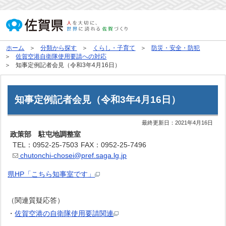
ホーム
分類から探す
くらし・子育て
防災・安全・防犯
佐賀空港自衛隊使用要請への対応
知事定例記者会見（令和3年4月16日）
知事定例記者会見（令和3年4月16日）
最終更新日：
2021年4月16日
政策部 駐屯地調整室
TEL：0952-25-7503
FAX：0952-25-7496
chutonchi-chosei@pref.saga.lg.jp
県HP「こちら知事室です」
（関連質疑応答）
・
佐賀空港の自衛隊使用要請関連