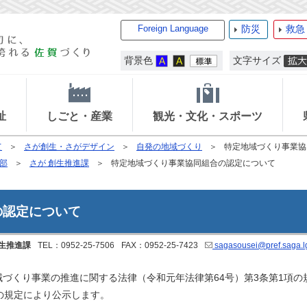
Foreign Language
防災
救急
背景色
文字サイズ
祉
しごと・産業
観光・文化・スポーツ
て
さが創生・さがデザイン
自発の地域づくり
特定地域づくり事業協
部
さが 創生推進課
特定地域づくり事業協同組合の認定について
の認定について
生推進課
TEL：0952-25-7506
FAX：0952-25-7423
sagasousei@pref.saga.lg
づくり事業の推進に関する法律（令和元年法律第64号）第3条第1項の
の規定により公示します。