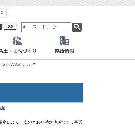
検
索
キ
ー
ワ
県土・まちづくり
県政情報
ー
ド
同組合の認定について
.jp
規定により、次のとおり特定地域づくり事業