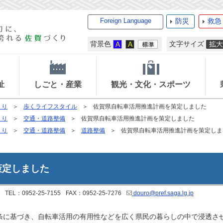
Foreign Language
防災
救急
背景色
文字サイズ
祉
しごと・産業
観光・文化・スポーツ
くり
歩くライフスタイル
佐賀県自転車活用推進計画を策定しました
くり
交通・道路整備
佐賀県自転車活用推進計画を策定しました
くり
交通・道路整備
道路整備
佐賀県自転車活用推進計画を策定しま
策定しました
TEL：0952-25-7155
FAX：0952-25-7276
douro@pref.saga.lg.jp
条に基づき、自転車活用の有用性などを広く県民の暮らしの中で浸透さ