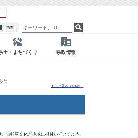
検
索
キ
ー
ワ
県土・まちづくり
県政情報
ー
ド
した
もっと見る（全4件）
せ、自転車文化が地域に根付いていくよう、