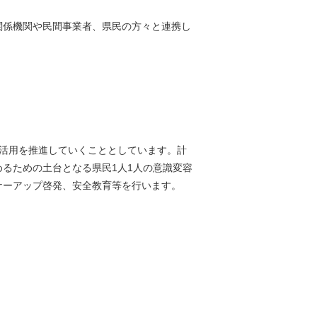
関係機関や民間事業者、県民の方々と連携し
活⽤を推進していくこととしています。計
るための⼟台となる県⺠1⼈1⼈の意識変容
ナーアップ啓発、安全教育等を行います。