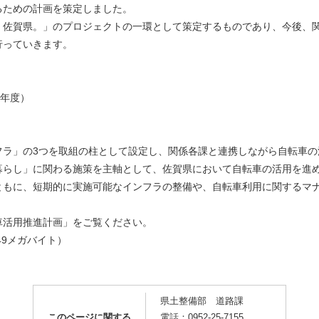
るための計画を策定しました。
佐賀県。」のプロジェクトの一環として策定するものであり、今後、
行っていきます。
6年度）
ラ」の3つを取組の柱として設定し、関係各課と連携しながら⾃転⾞の
暮らし」に関わる施策を主軸として、佐賀県において⾃転⾞の活⽤を進め
ともに、短期的に実施可能なインフラの整備や、⾃転⾞利⽤に関するマ
車活用推進計画」をご覧ください。
.49メガバイト）
県土整備部 道路課
このページに関する
電話：0952-25-7155