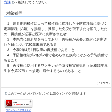
当課
へ相談してください。
対象者等
1 造血細胞移植によって移植前に接種した予防接種法に基づく
定期接種（A類）を接種し、獲得した免疫が低下または消失したた
め、再接種が必要と医師に判断された者
2 本県内に住所地を有しており、再接種が必要と医師に判断さ
れた日において20歳未満である者
3 令和2年4月1日以降の再接種であること
4 予防接種法第2条第2項で定められた疾病にかかる予防接種で
あること
5 再接種に使用するワクチンが予防接種実施規則（昭和33年厚
生省令第27号）の規定に適合するものであること
（ID:77671）
このマークがついているリンクは別ウィンドウで開きます
別ウィンドウで開きます