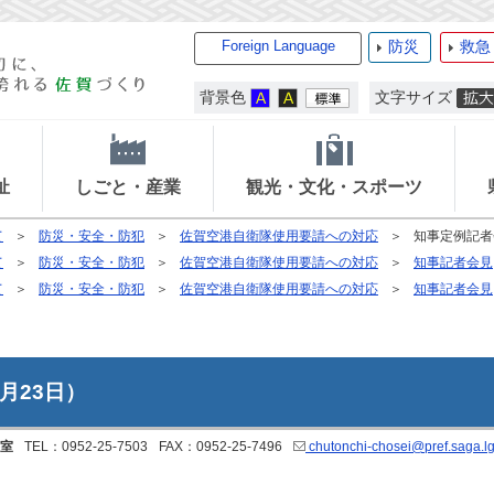
Foreign Language
防災
救急
背景色
文字サイズ
祉
しごと・産業
観光・文化・スポーツ
て
防災・安全・防犯
佐賀空港自衛隊使用要請への対応
知事定例記者
て
防災・安全・防犯
佐賀空港自衛隊使用要請への対応
知事記者会見
て
防災・安全・防犯
佐賀空港自衛隊使用要請への対応
知事記者会見
月23日）
室
TEL：0952-25-7503
FAX：0952-25-7496
chutonchi-chosei@pref.saga.lg