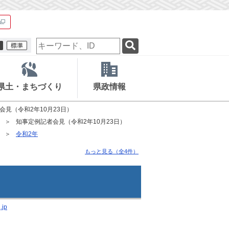
検
索
キ
ー
ワ
県土・まちづくり
県政情報
ー
ド
会見（令和2年10月23日）
知事定例記者会見（令和2年10月23日）
令和2年
もっと見る（全4件）
.jp