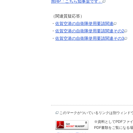
県HP「こちら知事室です」
（関連質疑応答）
・
佐賀空港の自衛隊使用要請関連
・
佐賀空港の自衛隊使用要請関連その2
・
佐賀空港の自衛隊使用要請関連その3
このマークがついているリンクは別ウィンド
※資料としてPDFファイル
PDF書類をご覧になる場