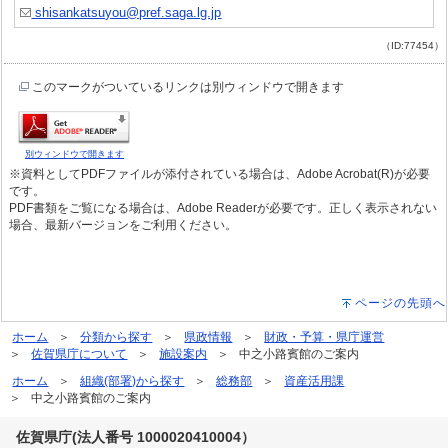
shisankatsuyou@pref.saga.lg.jp
（ID:77454）
このマークがついているリンクは別ウィンドウで開きます
別ウィンドウで開きます
※資料としてPDFファイルが添付されている場合は、Adobe Acrobat(R)が必要
です。
PDF書類をご覧になる場合は、Adobe Readerが必要です。正しく表示されない
場合、最新バージョンをご利用ください。
ページの先頭へ
ホーム
分類から探す
県政情報
財政・予算・県庁運営
佐賀県庁について
施設案内
中之小路賓館のご案内
ホーム
組織(部署)から探す
総務部
資産活用課
中之小路賓館のご案内
佐賀県庁(法人番号 1000020410004）