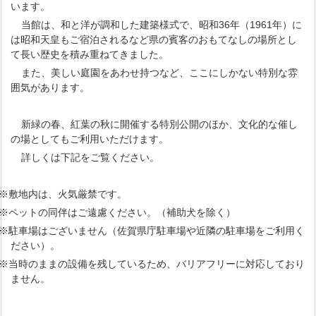
います。
当館は、和と洋が調和した建築様式で、昭和36年（1961年）に
は昭和天皇もご宿泊されるなど県の賓客のおもてなしの場所とし
て長い歴史を積み重ねてきました。
また、美しい庭園をあわせ持つなど、ここにしかない特別な雰
囲気があります。
新緑の春、紅葉の秋に開催する特別公開のほか、文化的な催し
の場としてもご利用いただけます。
詳しくは下記をご覧ください。
※敷地内は、火気厳禁です。
※ペットの同伴はご遠慮ください。（補助犬を除く）
※駐車場はございません（佐賀県庁駐車場や近隣の駐車場をご利用く
ださい）。
※当時のままの設備を残しているため、バリアフリーに対応しており
ません。