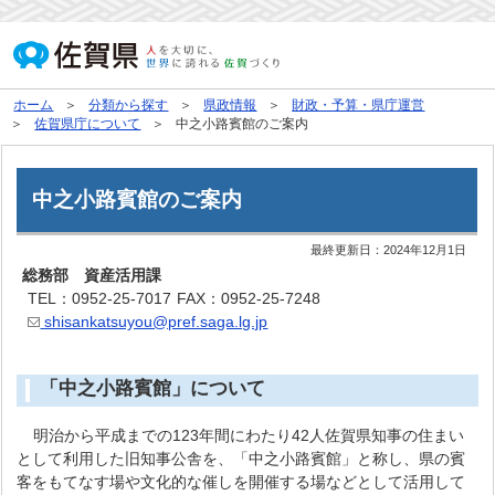
ホーム
分類から探す
県政情報
財政・予算・県庁運営
佐賀県庁について
中之小路賓館のご案内
中之小路賓館のご案内
最終更新日：
2024年12月1日
総務部 資産活用課
TEL：0952-25-7017
FAX：0952-25-7248
shisankatsuyou@pref.saga.lg.jp
「中之小路賓館」について
明治から平成までの123年間にわたり42人佐賀県知事の住まい
として利用した旧知事公舎を、「中之小路賓館」と称し、県の賓
客をもてなす場や文化的な催しを開催する場などとして活用して