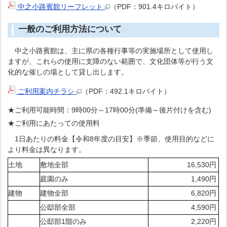
中之小路賓館リーフレット
（PDF：901.4キロバイト）
一般のご利用方法について
中之小路賓館は、主に県の各種行事等の実施場所として使用し
ますが、これらの使用に支障のない範囲で、文化団体等が行う文
化的な催しの場として貸し出します。
ご利用案内チラシ
（PDF：492.1キロバイト）
★ご利用可能時間：9時00分～17時00分(準備～後片付けを含む)
★ご利用にあたっての使用料
1日あたりの料金【令和8年度の目安】※季節、使用目的などに
より料金は異なります。
土地
敷地全部
16,530円
庭園のみ
1,490円
建物
建物全部
6,820円
公邸部全部
4,590円
公邸部1階のみ
2,220円