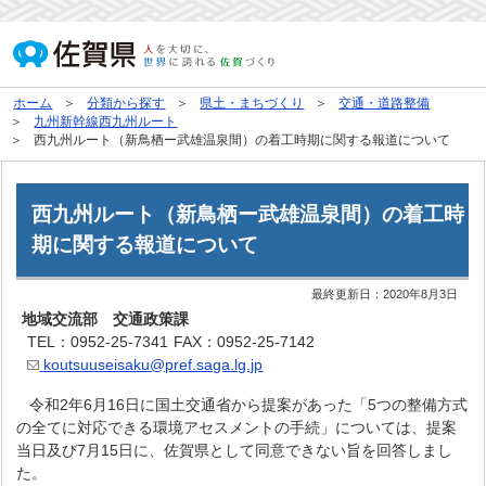
ホーム
分類から探す
県土・まちづくり
交通・道路整備
九州新幹線西九州ルート
西九州ルート（新鳥栖ー武雄温泉間）の着工時期に関する報道について
西九州ルート（新鳥栖ー武雄温泉間）の着工時
期に関する報道について
最終更新日：
2020年8月3日
地域交流部 交通政策課
TEL：0952-25-7341
FAX：0952-25-7142
koutsuuseisaku@pref.saga.lg.jp
令和2年6月16日に国土交通省から提案があった「5つの整備方式
の全てに対応できる環境アセスメントの手続」については、提案
当日及び7月15日に、佐賀県として同意できない旨を回答しまし
た。