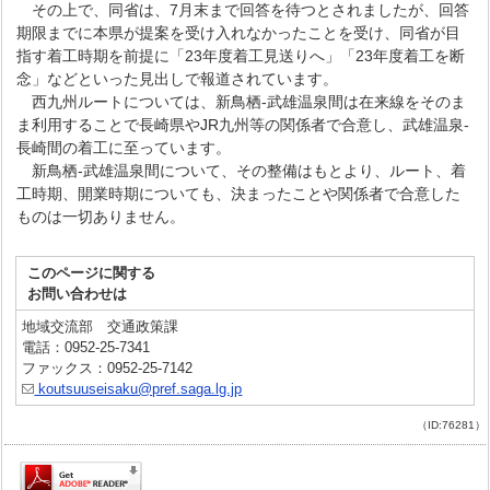
その上で、同省は、7月末まで回答を待つとされましたが、回答
期限までに本県が提案を受け入れなかったことを受け、同省が目
指す着工時期を前提に「23年度着工見送りへ」「23年度着工を断
念」などといった見出しで報道されています。
西九州ルートについては、新鳥栖-武雄温泉間は在来線をそのま
ま利用することで長崎県やJR九州等の関係者で合意し、武雄温泉-
長崎間の着工に至っています。
新鳥栖-武雄温泉間について、その整備はもとより、ルート、着
工時期、開業時期についても、決まったことや関係者で合意した
ものは一切ありません。
このページに関する
お問い合わせは
地域交流部 交通政策課
電話：0952-25-7341
ファックス：0952-25-7142
koutsuuseisaku@pref.saga.lg.jp
（ID:76281）