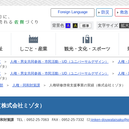
Foreign Language
防災
救急
背景色
文字サイズ
祉
しごと・産業
観光・文化・スポーツ
て
人権・男女共同参画・市民活動・UD（ユニバーサルデザイン）
人権・
ゾタ）
て
人権・男女共同参画・市民活動・UD（ユニバーサルデザイン）
人権・
ゾタ）
部
人権・同和対策課
人権研修啓発支援事業の実績（株式会社ミゾタ）
（株式会社ミゾタ）
和対策課
TEL：0952-25-7063
FAX：0952-25-7332
jinken-douwataisaku@pre