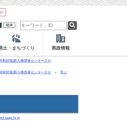
検
索
キ
ー
ワ
県土・まちづくり
県政情報
ー
ド
同和対策課/人権啓発センターさが
同和対策課/人権啓発センターさが
学ぶ
f.saga.lg.jp