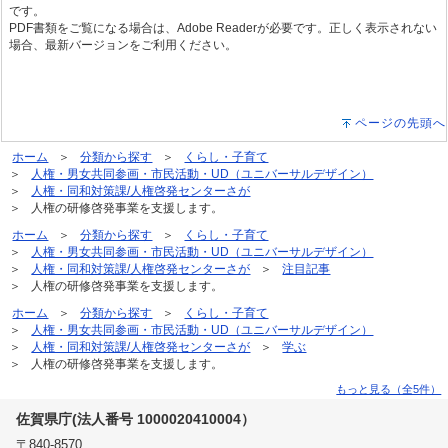
です。
PDF書類をご覧になる場合は、Adobe Readerが必要です。正しく表示されない
場合、最新バージョンをご利用ください。
ページの先頭へ
ホーム
分類から探す
くらし・子育て
人権・男女共同参画・市民活動・UD（ユニバーサルデザイン）
人権・同和対策課/人権啓発センターさが
人権の研修啓発事業を支援します。
ホーム
分類から探す
くらし・子育て
人権・男女共同参画・市民活動・UD（ユニバーサルデザイン）
人権・同和対策課/人権啓発センターさが
注目記事
人権の研修啓発事業を支援します。
ホーム
分類から探す
くらし・子育て
人権・男女共同参画・市民活動・UD（ユニバーサルデザイン）
人権・同和対策課/人権啓発センターさが
学ぶ
人権の研修啓発事業を支援します。
もっと見る（全5件）
佐賀県庁(法人番号 1000020410004）
〒840-8570