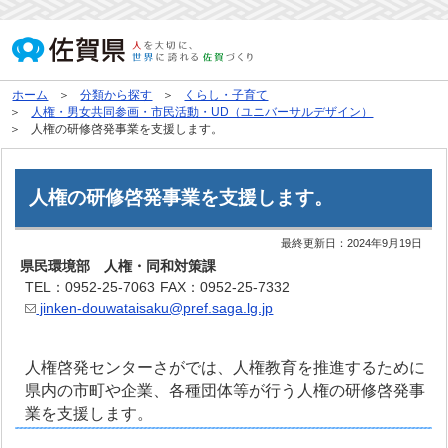
ホーム
分類から探す
くらし・子育て
人権・男女共同参画・市民活動・UD（ユニバーサルデザイン）
人権の研修啓発事業を支援します。
人権の研修啓発事業を支援します。
最終更新日：
2024年9月19日
県民環境部 人権・同和対策課
TEL：0952-25-7063
FAX：0952-25-7332
jinken-douwataisaku@pref.saga.lg.jp
人権啓発センターさがでは、人権教育を推進するために
県内の市町や企業、各種団体等が行う人権の研修啓発事
業を支援します。