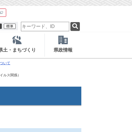
検
索
キ
ー
ワ
県土・まちづくり
県政情報
ー
ド
ついて
イルス関係）