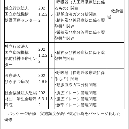
･呼吸器（人工呼吸療法に係
独立行政法人
202
るもの）関連
・救急領
国立病院機構
1.2.2
5
･動脈血液ガス分析関連
域
嬉野医療センター
2
･精神及び神経症状に係る薬
剤投与関連
･栄養及び水分管理に係る薬
剤投与関連
独立行政法人
202
国立病院機構
･精神及び神経症状に係る薬
1.2.2
1
肥前精神医療セン
剤投与関連
2
ター
･呼吸器（長期呼吸療法に係
医療法人
202
2
るもの）関連
ひらまつ病院
4.9.5
･動脈血液ガス分析関連
社会福祉法人恩賜
202
･胸腔ドレーン管理関連
財団 済生会唐津
6.3.1
3
･腹腔ドレーン管理関連
病院
2
･創部ドレーン管理関連
パッケージ研修：実施頻度が高い特定行為をパッケージ化した
研修