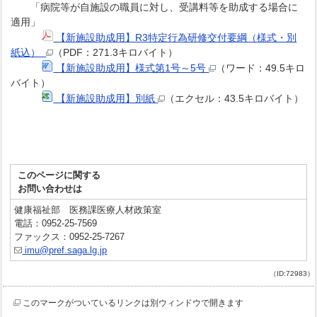
「病院等が自施設の職員に対し、受講料等を助成する場合に
適用」
【新施設助成用】R3特定行為研修交付要綱（様式・別
紙込）
（PDF：271.3キロバイト）
【新施設助成用】様式第1号～5号
（ワード：49.5キロ
バイト）
【新施設助成用】別紙
（エクセル：43.5キロバイト）
このページに関する
お問い合わせは
健康福祉部 医務課医療人材政策室
電話：0952-25-7569
ファックス：0952-25-7267
imu@pref.saga.lg.jp
（ID:72983）
このマークがついているリンクは別ウィンドウで開きます