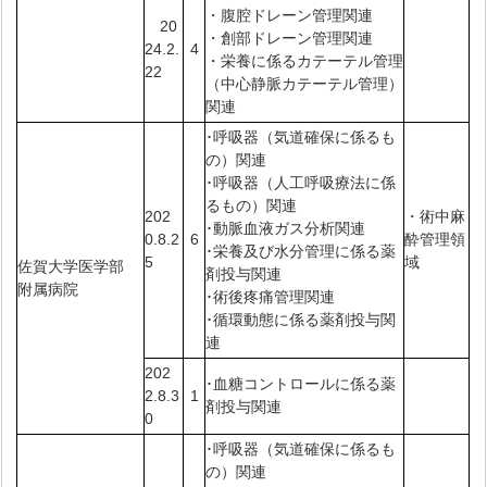
・腹腔ドレーン管理関連
20
・創部ドレーン管理関連
24.2.
4
・栄養に係るカテーテル管理
22
（中心静脈カテーテル管理）
関連
･呼吸器（気道確保に係るも
の）関連
･呼吸器（人工呼吸療法に係
るもの）関連
202
・術中麻
･動脈血液ガス分析関連
0.8.2
6
酔管理領
･栄養及び水分管理に係る薬
5
域
佐賀大学医学部
剤投与関連
附属病院
･術後疼痛管理関連
･循環動態に係る薬剤投与関
連
202
･血糖コントロールに係る薬
2.8.3
1
剤投与関連
0
･呼吸器（気道確保に係るも
の）関連