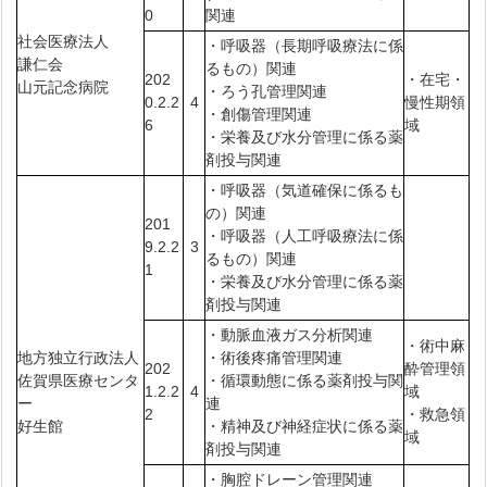
0
関連
社会医療法人
・呼吸器（長期呼吸療法に係
謙仁会
るもの）関連
202
・在宅・
山元記念病院
・ろう孔管理関連
0.2.2
4
慢性期領
・創傷管理関連
6
域
・栄養及び水分管理に係る薬
剤投与関連
・呼吸器（気道確保に係るも
の）関連
201
・呼吸器（人工呼吸療法に係
9.2.2
3
るもの）関連
1
・栄養及び水分管理に係る薬
剤投与関連
・動脈血液ガス分析関連
・術中麻
地方独立行政法人
・術後疼痛管理関連
202
酔管理領
佐賀県医療センタ
・循環動態に係る薬剤投与関
1.2.2
4
域
ー
連
2
・救急領
好生館
・精神及び神経症状に係る薬
域
剤投与関連
・胸腔ドレーン管理関連