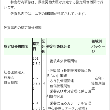
特定行為研修は、厚生労働大臣が指定する指定研修機関で行
います。
佐賀県内では、以下の8機関が指定されています。
佐賀県内の指定研修機関
区
領域別
指定
指定研修機関名
分
特定行為区分名
パッケー
日
数
ジ
201
1
・術後疼痛管理関連
7.8.2
・呼吸器（長期呼吸療法に係
社会医療法人
るもの）関連
祐愛会
202
・在宅・
・ろう孔管理関連
織田病院
0.2.2
4
慢性期領
・創傷管理関連
6
域
・栄養及び水分管理に係る薬
剤投与関連
201
・栄養に係るカテーテル管理
8.8.3
1
(中心静脈カテーテル管理）