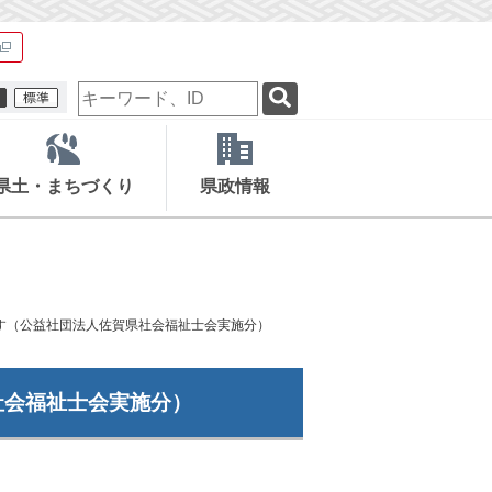
検
索
キ
ー
ワ
県土・まちづくり
県政情報
ー
ド
す（公益社団法人佐賀県社会福祉士会実施分）
社会福祉士会実施分）