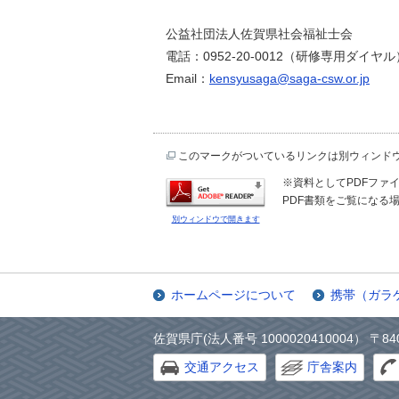
公益社団法人佐賀県社会福祉士会
電話：0952-20-0012（研修専用ダイヤル
Email：
kensyusaga@saga-csw.or.jp
このマークがついているリンクは別ウィンド
※資料としてPDFファイル
PDF書類をご覧になる場
別ウィンドウで開きます
ホームページについて
携帯（ガラ
佐賀県庁(法人番号 1000020410004） 〒84
交通アクセス
庁舎案内