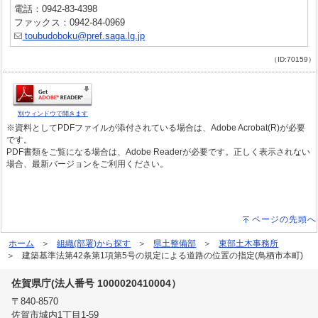
電話：0942-83-4398
ファックス：0942-84-0969
toubudoboku@pref.saga.lg.jp
（ID:70159）
別ウィンドウで開きます
※資料としてPDFファイルが添付されている場合は、Adobe Acrobat(R)が必要
です。
PDF書類をご覧になる場合は、Adobe Readerが必要です。正しく表示されない
場合、最新バージョンをご利用ください。
ページの先頭へ
ホーム
組織(部署)から探す
県土整備部
東部土木事務所
建築基準法第42条第1項第5号の規定による道路の位置の指定(鳥栖市本町)
佐賀県庁(法人番号 1000020410004）
〒840-8570
佐賀市城内1丁目1-59