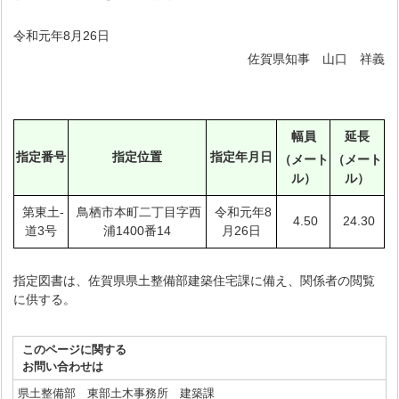
令和元年8月26日
佐賀県知事 山口 祥義
幅員
延長
指定番号
指定位置
指定年月日
（メート
（メート
ル）
ル）
第東土-
鳥栖市本町二丁目字西
令和元年8
4.50
24.30
道3号
浦1400番14
月26日
指定図書は、佐賀県県土整備部建築住宅課に備え、関係者の閲覧
に供する。
このページに関する
お問い合わせは
県土整備部 東部土木事務所 建築課