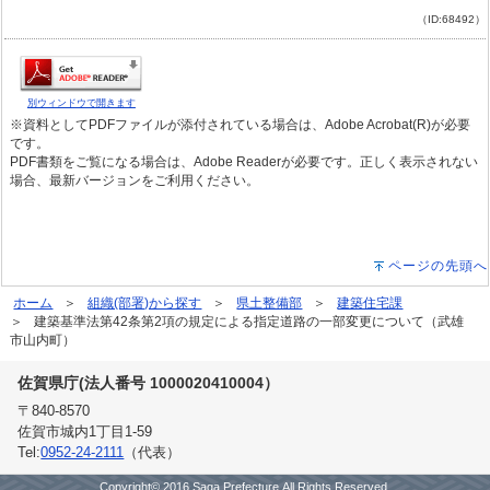
（ID:68492）
別ウィンドウで開きます
※資料としてPDFファイルが添付されている場合は、Adobe Acrobat(R)が必要
です。
PDF書類をご覧になる場合は、Adobe Readerが必要です。正しく表示されない
場合、最新バージョンをご利用ください。
ページの先頭へ
ホーム
組織(部署)から探す
県土整備部
建築住宅課
建築基準法第42条第2項の規定による指定道路の一部変更について（武雄
市山内町）
佐賀県庁(法人番号 1000020410004）
〒840-8570
佐賀市城内1丁目1-59
Tel:
0952-24-2111
（代表）
Copyright© 2016 Saga Prefecture.All Rights Reserved.