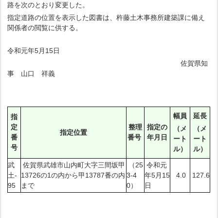
路を次のとおり変更した。
指定道路の位置を表示した図書は、杵藤土木事務所建築課に備え
関係者の閲覧に供する。
令和元年5月15日
佐賀県知
事 山口 祥義
幅員
延長
指
定
整理
指定の
（メ
（メ
指定位置
番
番号
年月日
ート
ート
号
ル）
ル）
武
佐賀県武雄市山内町大字三間坂甲
（25
令和元
土-
13726の1の内から甲13787番の内
3-4
年5月15
4.0
127.6
95
まで
0）
日