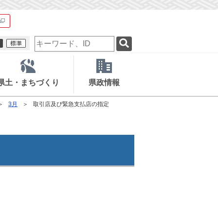
検
索
キ
ー
ワ
県土・まちづくり
県政情報
ー
ド
3月
取引店及び緊急支払店の指定