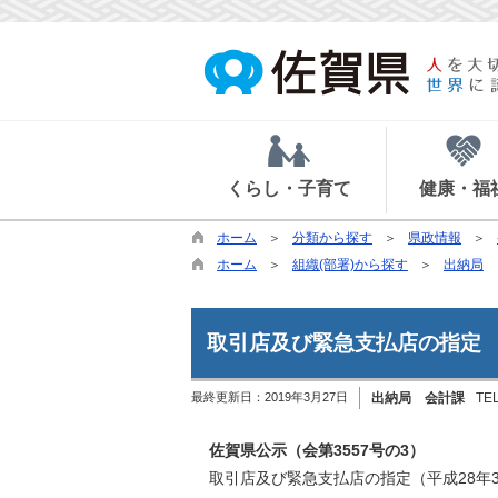
くらし・子育て
健康・福
ホーム
分類から探す
県政情報
ホーム
組織(部署)から探す
出納局
取引店及び緊急支払店の指定
最終更新日：
2019年3月27日
出納局 会計課
TE
佐賀県公示（会第3557号の3）
取引店及び緊急支払店の指定（平成28年3