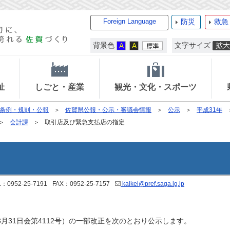
Foreign Language
防災
救急
背景色
文字サイズ
祉
しごと・産業
観光・文化・スポーツ
条例・規則・公報
佐賀県公報・公示・審議会情報
公示
平成31年
会計課
取引店及び緊急支払店の指定
L：0952-25-7191
FAX：0952-25-7157
kaikei@pref.saga.lg.jp
月31日会第4112号）の一部改正を次のとおり公示します。