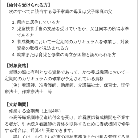
【給付を受けられる方】
次のすべてに該当する母子家庭の母又は父子家庭の父
県内に居住している方
児童扶養手当の支給を受けているか、又は同等の所得水準
である方
養成機関において一定期間のカリキュラムを修業し、対象
資格の取得が見込まれる方
就業または育児と修業の両立が困難と認められる方
【対象資格】
就職の際に有利となる資格であって、かつ養成機関において一
定期間のカリキュラムの修業が予定されている資格
（例）看護師、准看護師、助産師、介護福祉士、保育士、理学
療法士、作業療法士 等
【支給期間】
修業する全期間（上限4年）
※高等職業訓練促進給付金を受け、准看護師養成機関を卒業す
る者が、引き続き看護師の資格を取得するために養成機関で修学
する場合は、通算4年受給できます。
詳しくは、お住まいの市の福祉事務所または町を管轄する県