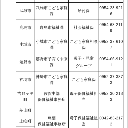
武雄市こども家庭
0954-23-921
武雄市
給付係
課
6
0954-63-211
鹿島市
鹿島市福祉課
社会福祉係
9
小城市こども家庭
こども家庭相談
0952-37-610
小城市
課
係
7
母子・児童
嬉野市子育て未来
0954-66-912
嬉野市
課
1
グループ
神埼市こども家庭
0952-37-387
神埼市
こども家庭係
課
3
吉野ヶ里
佐賀中部
母子保健福祉担
0952-30-218
町
保健福祉事務所
当
3
基山町
鳥栖
母子保健福祉担
0942-83-217
上峰町
保健福祉事務所
当
2