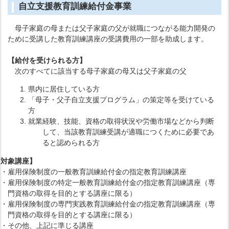
自立支援教育訓練給付金事業
母子家庭の母または父子家庭の父が就職につながる能力開発の
ために受講した教育訓練講座の受講費用の一部を助成します。
【給付を受けられる方】
次のすべてに該当する母子家庭の母又は父子家庭の父
県内に居住している方
「母子・父子自立支援プログラム」の策定等を受けている
方
就業経験、技能、資格の取得状況や労働市場などから判断
して、当該教育訓練受講が適職につくために必要であ
ると認められる方
【対象講座】
・雇用保険制度の一般教育訓練給付金の指定教育訓練講座
・雇用保険制度の特定一般教育訓練給付金の指定教育訓練講座（専
門資格の取得を目的とする講座に限る）
・雇用保険制度の専門実践教育訓練給付金の指定教育訓練講座（専
門資格の取得を目的とする講座に限る）
・その他、上記に準じる講座