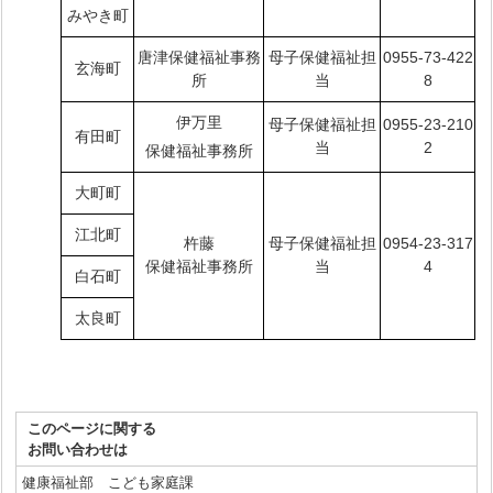
みやき町
唐津保健福祉事務
母子保健福祉担
0955-73-422
玄海町
所
当
8
伊万里
母子保健福祉担
0955-23-210
有田町
当
2
保健福祉事務所
大町町
江北町
杵藤
母子保健福祉担
0954-23-317
保健福祉事務所
当
4
白石町
太良町
このページに関する
お問い合わせは
健康福祉部 こども家庭課