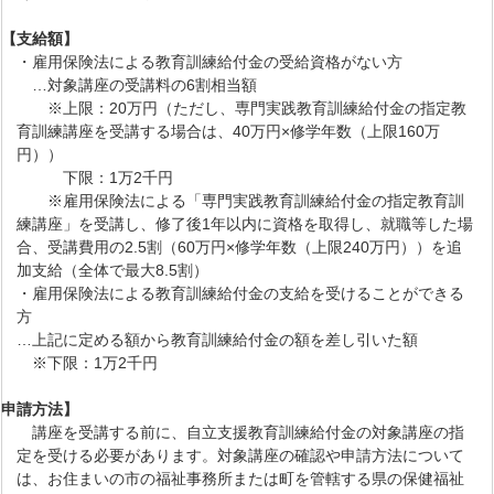
【支給額】
・雇用保険法による教育訓練給付金の受給資格がない方
…対象講座の受講料の6割相当額
※上限：20万円（ただし、専門実践教育訓練給付金の指定教
育訓練講座を受講する場合は、40万円×修学年数（上限160万
円））
下限：1万2千円
※雇用保険法による「専門実践教育訓練給付金の指定教育訓
練講座」を受講し、修了後1年以内に資格を取得し、就職等した場
合、受講費用の2.5割（60万円×修学年数（上限240万円））を追
加支給（全体で最大8.5割）
・雇用保険法による教育訓練給付金の支給を受けることができる
方
…上記に定める額から教育訓練給付金の額を差し引いた額
※下限：1万2千円
【申請方法】
講座を受講する前に、自立支援教育訓練給付金の対象講座の指
定を受ける必要があります。対象講座の確認や申請方法について
は、お住まいの市の福祉事務所または町を管轄する県の保健福祉