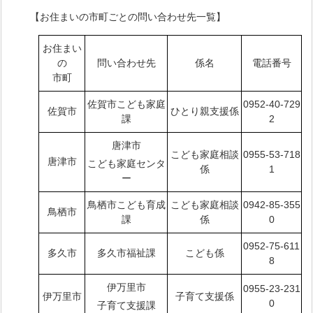
【お住まいの市町ごとの問い合わせ先一覧】
お住まい
の
問い合わせ先
係名
電話番号
市町
佐賀市こども家庭
0952-40-729
佐賀市
ひとり親支援係
課
2
唐津市
こども家庭相談
0955-53-718
唐津市
こども家庭センタ
係
1
ー
鳥栖市こども育成
こども家庭相談
0942-85-355
鳥栖市
課
係
0
0952-75-611
多久市
多久市福祉課
こども係
8
伊万里市
0955-23-231
伊万里市
子育て支援係
0
子育て支援課