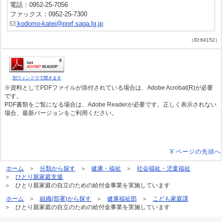
電話：0952-25-7056
ファックス：0952-25-7300
kodomo-katei@pref.saga.lg.jp
（ID:64152）
別ウィンドウで開きます
※資料としてPDFファイルが添付されている場合は、Adobe Acrobat(R)が必要
です。
PDF書類をご覧になる場合は、Adobe Readerが必要です。正しく表示されない
場合、最新バージョンをご利用ください。
ページの先頭へ
ホーム
分類から探す
健康・福祉
社会福祉・児童福祉
ひとり親家庭支援
ひとり親家庭の自立のための給付金事業を実施しています
ホーム
組織(部署)から探す
健康福祉部
こども家庭課
ひとり親家庭の自立のための給付金事業を実施しています