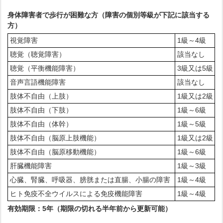
身体障害者で歩行が困難な方（障害の個別等級が下記に該当する
方）
視覚障害
1級～4級
聴覚（聴覚障害）
該当なし
聴覚（平衡機能障害）
3級又は5級
音声言語機能障害
該当なし
肢体不自由（上肢）
1級又は2級
肢体不自由（下肢）
1級～6級
肢体不自由（体幹）
1級～5級
肢体不自由（脳原上肢機能）
1級又は2級
肢体不自由（脳原移動機能）
1級～6級
肝臓機能障害
1級～3級
心臓、腎臓、呼吸器、膀胱または直腸、小腸の障害
1級～4級
ヒト免疫不全ウイルスによる免疫機能障害
1級～4級
有効期限：5年（期限の切れる半年前から更新可能）