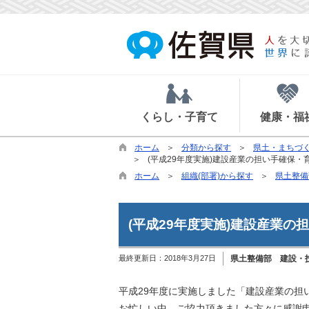
くらし・子育て
健康・福
ホーム
分類から探す
県土・まちづ
(平成29年度実施)建設産業の担い手確保
ホーム
組織(部署)から探す
県土整備
(平成29年度実施)建設産業
最終更新日：
2018年3月27日
県土整備部 建設・
平成29年度に実施しました「建設産業の担
お忙しい中、ご協力頂きました方々に感謝