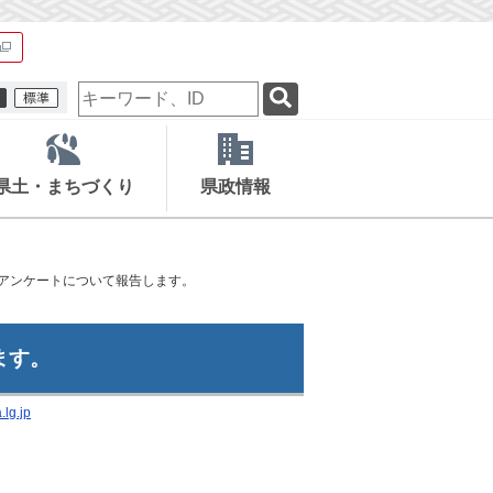
検
索
キ
ー
ワ
県土・まちづくり
県政情報
ー
ド
るアンケートについて報告します。
ます。
lg.jp