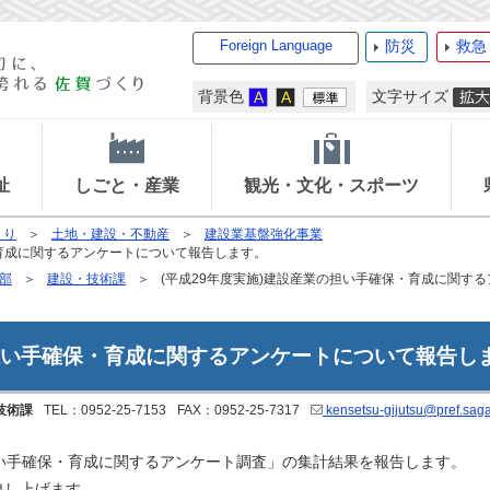
Foreign Language
防災
救急
背景色
文字サイズ
祉
しごと・産業
観光・文化・スポーツ
くり
土地・建設・不動産
建設業基盤強化事業
・育成に関するアンケートについて報告します。
部
建設・技術課
(平成29年度実施)建設産業の担い手確保・育成に関す
の担い手確保・育成に関するアンケートについて報告し
技術課
TEL：0952-25-7153
FAX：0952-25-7317
kensetsu-gijutsu@pref.saga.
い手確保・育成に関するアンケート調査」の集計結果を報告します。
申し上げます。