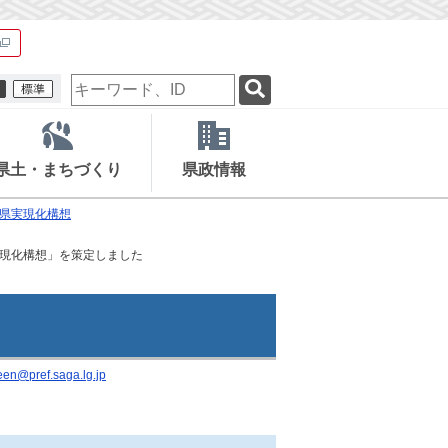
検
索
キ
ー
ワ
県土・まちづくり
県政情報
ー
ド
県実現化構想
現化構想」を策定しました
en@pref.saga.lg.jp