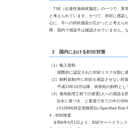
TSE（伝達性海綿状脳症）の一つで、異
と考えられています。かつて、BSEに感染
心に、牛へのBSE感染が広がったと考えられ
降、国内で感染牛は確認されていません。
2 国内におけるBSE対策
（1）輸入規制
国際的に認定されたBSEリスク分類に基
（2）飼料規制(牛にBSEを感染させない対策
平成13年10月以降、肉骨粉の飼料とし
（3）食肉処理工程での措置(人への感染を防
法令に基づき、と畜場で全ての牛のSRM
(※)SRM(特定危険部位=Specified R
4．BSE検査
令和6年4月1日より、BSEサーベイラン