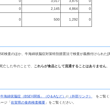
0
3,017
3,875
0
0
2,145
4,864
0
0
500
1,292
0
E検査のほか、牛海綿状脳症対策特別措置法で検査が義務付けられた[死
死亡した牛のことで、
これらが食品として流通することはありません
。
牛海綿状脳症（BSE))関係」（Q＆Aなど）
（外部リンク）
をご覧く
ページ「
佐賀県の食肉検査概要
」をご覧ください。