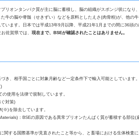
常プリオンタンパク質が主に脳に蓄積し、脳の組織がスポンジ状になり
した牛の脳や脊髄（せきずい）などを原料としたえさ(肉骨粉)が、他の
ています。日本では平成13年9月以降、平成21年1月までの間に36頭
なお佐賀県では、
現在まで、BSEが確認されたことはありません。
づき、相手国ごとに対象月齢など一定条件下で輸入可能としています
)
ての使用を法律で規制しています。
ぐ対策)
(※)を除去しています。
isk Materials)：BSEの原因である異常プリオンたんぱく質が蓄積する部
スに関する国際基準が見直されたこと等から、と畜場における生体検査