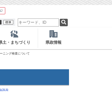
検
索
キ
ー
ワ
県土・まちづくり
県政情報
ー
ド
リーニング検査について
.lg.jp