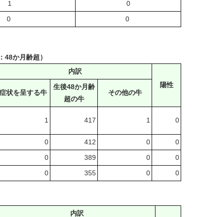
1
0
0
0
：48か月齢超）
内訳
陽性
生後48か月齢
症状を呈する牛
その他の牛
超の牛
1
417
1
0
0
412
0
0
0
389
0
0
0
355
0
0
内訳