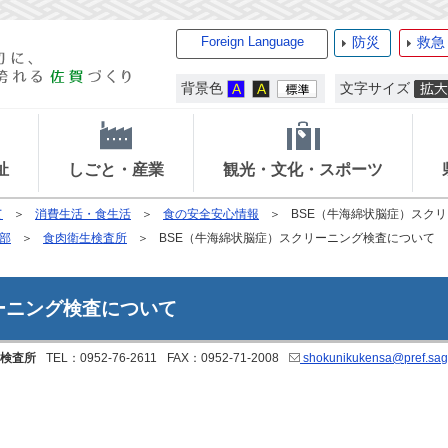
Foreign Language
防災
救急
背景色
文字サイズ
祉
しごと・産業
観光・文化・スポーツ
て
消費生活・食生活
食の安全安心情報
BSE（牛海綿状脳症）スク
部
食肉衛生検査所
BSE（牛海綿状脳症）スクリーニング検査について
ーニング検査について
検査所
TEL：0952-76-2611
FAX：0952-71-2008
shokunikukensa@pref.saga