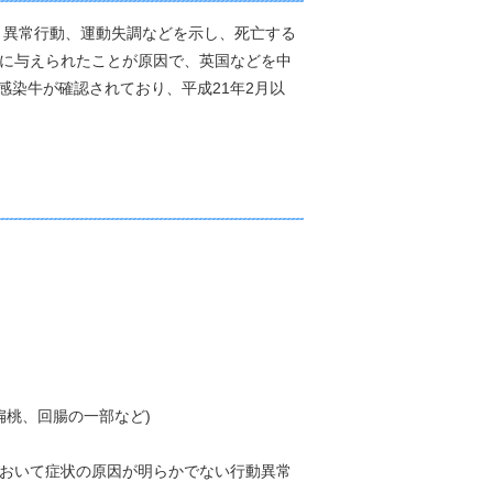
、異常行動、運動失調などを示し、死亡する
牛に与えられたことが原因で、英国などを中
の感染牛が確認されており、平成21年2月以
。
位(扁桃、回腸の一部など)
において症状の原因が明らかでない行動異常