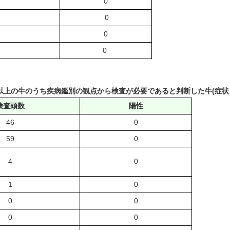
0
0
0
0
0
0
齢以上の牛のうち疾病鑑別の観点から検査が必要であると判断した牛(症状を
検査頭数
陽性
46
0
59
0
4
0
1
0
0
0
0
0