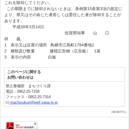
これを除却してください。
この期限までに除却されないときは、条例第15条第3項の規定に
より、県又はその命じた者若しくは委任した者が除却することが
あります。
平成30年3月14日
佐賀県知事 山 口
祥 義
1 表示又は設置の場所 鳥栖市江島町1784番地2
2 種類及び数量 建植広告物（広告板） 1基
3 表示の内容 白板
このページに関する
お問い合わせは
県土整備部 まちづくり課
電話：0952-25-7158
ファックス：0952-25-7314
machizukuri@pref.saga.lg.jp
（ID:60771）