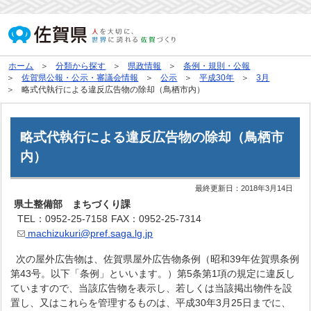
ホーム
分類から探す
県政情報
条例・規則・公報
佐賀県公報・公示・審議会情報
公示
平成30年
3月
略式代執行による違反広告物の除却（鳥栖市内）
略式代執行による違反広告物の除却（鳥栖市
内）
最終更新日：
2018年3月14日
県土整備部 まちづくり課
TEL：0952-25-7158
FAX：0952-25-7314
machizukuri@pref.saga.lg.jp
次の屋外広告物は、佐賀県屋外広告物条例（昭和39年佐賀県条例
第43号。以下「条例」といいます。）第5条第1項の規定に違反し
ていますので、当該広告物を表示し、若しくは当該掲出物件を設
置し、又はこれらを管理するものは、平成30年3月25日までに、